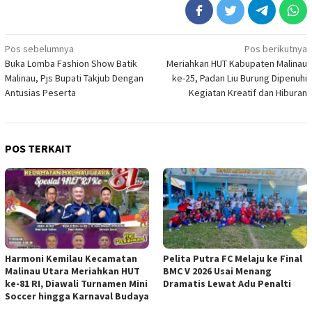
Navigasi
Pos sebelumnya
Pos berikutnya
Buka Lomba Fashion Show Batik
Meriahkan HUT Kabupaten Malinau
pos
Malinau, Pjs Bupati Takjub Dengan
ke-25, Padan Liu Burung Dipenuhi
Antusias Peserta
Kegiatan Kreatif dan Hiburan
POS TERKAIT
Harmoni Kemilau Kecamatan
Pelita Putra FC Melaju ke Final
Malinau Utara Meriahkan HUT
BMC V 2026 Usai Menang
ke-81 RI, Diawali Turnamen Mini
Dramatis Lewat Adu Penalti
Soccer hingga Karnaval Budaya