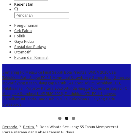
Kesehatan
Pengumuman
Cek Fakta
Politik
Gaya Hidup
Sosial dan Budaya
Otomotif
Hukum dan Kriminal
Berita Terkini
Semaring FC Melaju ke Final Sepak Bola Prestasi BMC V 2026 Usai
Taklukkan Batu Singai FC 2-1
Mengenal Strawberry Generation, Generasi
Inovatif yang Kerap Dianggap Rapuh
14 Cabor Belum Serahkan THB,
Pelaksanaan Porprov Kaltara 2026 Ditunda Hingga November
Bupati FC
Melaju ke Semifinal U-45 BMC 2026, Tundukkan OTL FC 4-1
Jangan
Diabaikan! Ini Tanda-Tanda Tubuh Mulai Kelebihan Gula yang Perlu
Diwaspadai
Beranda
Berita
Desa Wisata Setulang: 55 Tahun Mempererat
Persaudaraan dan Keberagaman Budaya