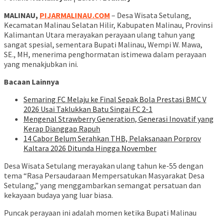
MALINAU,
PIJARMALINAU.COM
– Desa Wisata Setulang,
Kecamatan Malinau Selatan Hilir, Kabupaten Malinau, Provinsi
Kalimantan Utara merayakan perayaan ulang tahun yang
sangat spesial, sementara Bupati Malinau, Wempi W. Mawa,
SE., MH, menerima penghormatan istimewa dalam perayaan
yang menakjubkan ini.
Bacaan Lainnya
Semaring FC Melaju ke Final Sepak Bola Prestasi BMC V
2026 Usai Taklukkan Batu Singai FC 2-1
Mengenal Strawberry Generation, Generasi Inovatif yang
Kerap Dianggap Rapuh
14 Cabor Belum Serahkan THB, Pelaksanaan Porprov
Kaltara 2026 Ditunda Hingga November
Desa Wisata Setulang merayakan ulang tahun ke-55 dengan
tema “Rasa Persaudaraan Mempersatukan Masyarakat Desa
Setulang,” yang menggambarkan semangat persatuan dan
kekayaan budaya yang luar biasa.
Puncak perayaan ini adalah momen ketika Bupati Malinau