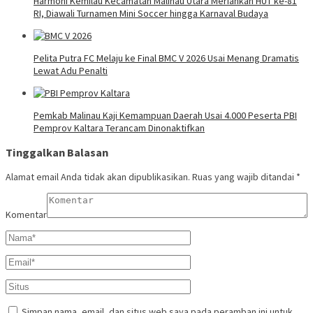
Harmoni Kemilau Kecamatan Malinau Utara Meriahkan HUT ke-81
RI, Diawali Turnamen Mini Soccer hingga Karnaval Budaya
Pelita Putra FC Melaju ke Final BMC V 2026 Usai Menang Dramatis
Lewat Adu Penalti
Pemkab Malinau Kaji Kemampuan Daerah Usai 4.000 Peserta PBI
Pemprov Kaltara Terancam Dinonaktifkan
Tinggalkan Balasan
Alamat email Anda tidak akan dipublikasikan.
Ruas yang wajib ditandai
*
Komentar
Simpan nama, email, dan situs web saya pada peramban ini untuk