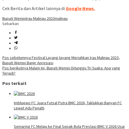
Cek Berita dan Artikel lainnya di
Google News.
Bupati Wempi
Irau Malinau 2023
malinau
Sebarkan
Navigasi
Pos sebelumnya
Festival Layang-layang Meriahkan Irau Malinau 2023,
Bupati Wempi Banjir Apresiasi
pos
Pos berikutnya
Malam Ini, Bupati Wempi Ditunggu Tri Suaka: Apa yang
Terjadi?
Pos terkait
Imbluewo FC Juara Futsal Putra BMC 2026, Taklukkan Banyan FC
Lewat Adu Penalti
Semaring FC Melaju ke Final Sepak Bola Prestasi BMC V 2026 Usai