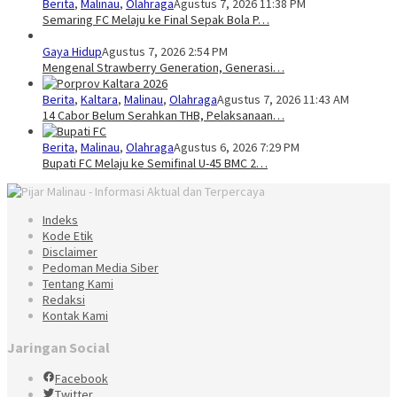
Berita
,
Malinau
,
Olahraga
Agustus 7, 2026 11:38 PM
Semaring FC Melaju ke Final Sepak Bola P…
Gaya Hidup
Agustus 7, 2026 2:54 PM
Mengenal Strawberry Generation, Generasi…
Berita
,
Kaltara
,
Malinau
,
Olahraga
Agustus 7, 2026 11:43 AM
14 Cabor Belum Serahkan THB, Pelaksanaan…
Berita
,
Malinau
,
Olahraga
Agustus 6, 2026 7:29 PM
Bupati FC Melaju ke Semifinal U-45 BMC 2…
Indeks
Kode Etik
Disclaimer
Pedoman Media Siber
Tentang Kami
Redaksi
Kontak Kami
Jaringan Social
Facebook
Twitter