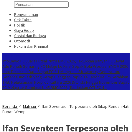
Pengumuman
Cek Fakta
Politik
Gaya Hidup
Sosial dan Budaya
Otomotif
Hukum dan Kriminal
Berita Terkini
Imbluewo FC Juara Futsal Putra BMC 2026, Taklukkan Banyan FC Lewat
Adu Penalti
Semaring FC Melaju ke Final Sepak Bola Prestasi BMC V 2026
Usai Taklukkan Batu Singai FC 2-1
Mengenal Strawberry Generation,
Generasi Inovatif yang Kerap Dianggap Rapuh
14 Cabor Belum Serahkan
THB, Pelaksanaan Porprov Kaltara 2026 Ditunda Hingga November
Bupati
FC Melaju ke Semifinal U-45 BMC 2026, Tundukkan OTL FC 4-1
Beranda
Malinau
Ifan Seventeen Terpesona oleh Sikap Rendah Hati
Bupati Wempi
Ifan Seventeen Terpesona oleh