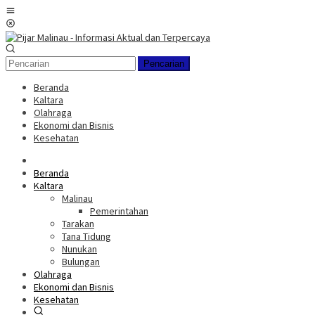
Loncat
Menu
ke
Mobile
konten
Pencarian
Beranda
Kaltara
Olahraga
Ekonomi dan Bisnis
Kesehatan
Beranda
Kaltara
Malinau
Pemerintahan
Tarakan
Tana Tidung
Nunukan
Bulungan
Olahraga
Ekonomi dan Bisnis
Kesehatan