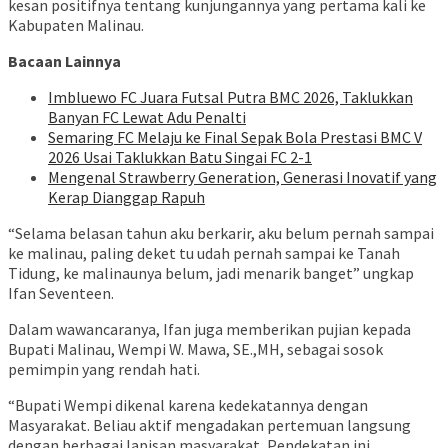
kesan positifnya tentang kunjungannya yang pertama kali ke
Kabupaten Malinau.
Bacaan Lainnya
Imbluewo FC Juara Futsal Putra BMC 2026, Taklukkan
Banyan FC Lewat Adu Penalti
Semaring FC Melaju ke Final Sepak Bola Prestasi BMC V
2026 Usai Taklukkan Batu Singai FC 2-1
Mengenal Strawberry Generation, Generasi Inovatif yang
Kerap Dianggap Rapuh
“Selama belasan tahun aku berkarir, aku belum pernah sampai
ke malinau, paling deket tu udah pernah sampai ke Tanah
Tidung, ke malinaunya belum, jadi menarik banget” ungkap
Ifan Seventeen.
Dalam wawancaranya, Ifan juga memberikan pujian kepada
Bupati Malinau, Wempi W. Mawa, SE.,MH, sebagai sosok
pemimpin yang rendah hati.
“Bupati Wempi dikenal karena kedekatannya dengan
Masyarakat. Beliau aktif mengadakan pertemuan langsung
dengan berbagai lapisan masyarakat, Pendekatan ini