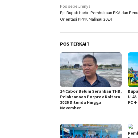
Navigasi
Pos sebelumnya
Pjs Bupati Hadiri Pembukaan PKA dan Pen
pos
Orientasi PPPK Malinau 2024
POS TERKAIT
14 Cabor Belum Serahkan THB,
Bupa
Pelaksanaan Porprov Kaltara
U-45
2026 Ditunda Hingga
FC 4-
November
Pemk