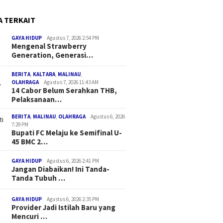
A TERKAIT
GAYA HIDUP
Agustus 7, 2026 2:54 PM
Mengenal Strawberry
Generation, Generasi…
BERITA
,
KALTARA
,
MALINAU
,
OLAHRAGA
Agustus 7, 2026 11:43 AM
14 Cabor Belum Serahkan THB,
Pelaksanaan…
BERITA
,
MALINAU
,
OLAHRAGA
Agustus 6, 2026
7:29 PM
Bupati FC Melaju ke Semifinal U-
45 BMC 2…
GAYA HIDUP
Agustus 6, 2026 2:41 PM
Jangan Diabaikan! Ini Tanda-
Tanda Tubuh …
GAYA HIDUP
Agustus 6, 2026 2:35 PM
Provider Jadi Istilah Baru yang
Mencuri …