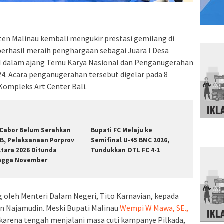
en Malinau kembali mengukir prestasi gemilang di
berhasil meraih penghargaan sebagai Juara I Desa
III dalam ajang Temu Karya Nasional dan Penganugerahan
24. Acara penganugerahan tersebut digelar pada 8
Kompleks Art Center Bali.
 Cabor Belum Serahkan
Bupati FC Melaju ke
B, Pelaksanaan Porprov
Semifinal U-45 BMC 2026,
ltara 2026 Ditunda
Tundukkan OTL FC 4-1
ngga November
 oleh Menteri Dalam Negeri, Tito Karnavian, kepada
n Najamudin. Meski Bupati Malinau
Wempi W Mawa, SE.,
ng karena tengah menjalani masa cuti kampanye Pilkada,