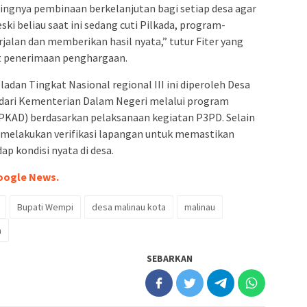
ingnya pembinaan berkelanjutan bagi setiap desa agar
i beliau saat ini sedang cuti Pilkada, program-
jalan dan memberikan hasil nyata,” tutur Fiter yang
t penerimaan penghargaan.
adan Tingkat Nasional regional III ini diperoleh Desa
t dari Kementerian Dalam Negeri melalui program
(PKAD) berdasarkan pelaksanaan kegiatan P3PD. Selain
ga melakukan verifikasi lapangan untuk memastikan
ap kondisi nyata di desa.
oogle News.
Bupati Wempi
desa malinau kota
malinau
a
SEBARKAN