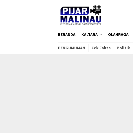
Loncat
ke
konten
BERANDA
KALTARA
OLAHRAGA
PENGUMUMAN
Cek Fakta
Politik