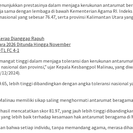
nunjukkan prestasinya dalam menjaga kerukunan antarumat berag
erja sama dengan lembaga di bawah Kementerian Agama RI. Inde
nasional yang sebesar 76.47, serta provinsi Kalimantan Utara yang
 Kerap Dianggap Rapuh
ara 2026 Ditunda Hingga November
OTL FC 4-1
semangat tinggi dalam menjaga toleransi dan kerukunan antarum
sional dan provinsi,” ujar Kepala Kesbangpol Malinau, yang diwak
/12/2024).
65, lebih tinggi dibandingkan dengan angka toleransi nasional ya
 Malinau memiliki sikap saling menghormati antarumat beragama 
asil mencatatkan skor 81.97, yang jauh lebih tinggi dibandingka
si yang lebih baik terhadap kesamaan hak antarumat beragama di 
an bahwa setiap individu, tanpa memandang agama, merasa dihar