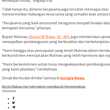
kehidupan sosial,” ungkap Eva.
Tidak hanya itu, dimensi kerjasama juga tercatat mencapai skor 78
mencerminkan hubungan kerja sama yang semakin kuat antara 
“Kerjasama yang baik antarumat beragama menjadi fondasi dal
kemajuan bersama,” jelasnya.
Bupati Malinau,
Wempi W Mawa, SE., MH
, juga memberikan apres
mewujudkan pembangunan yang berkeadilan dan berkelanjutan.
“Kami bangga atas pencapaian yang diraih Malinau dalam keruku
berkomitmen menciptakan Malinau yang lebih harmonis dan sej
“Kami berkomitmen untuk terus mengedepankan pembangunan ya
yang kami jalankan,” tambahnya.
Simak Berita dan Artikel lainnya di
Google News.
Berita Malinau Hari Ini
breaking news
Bupati Wempi
malinau
Sebarkan