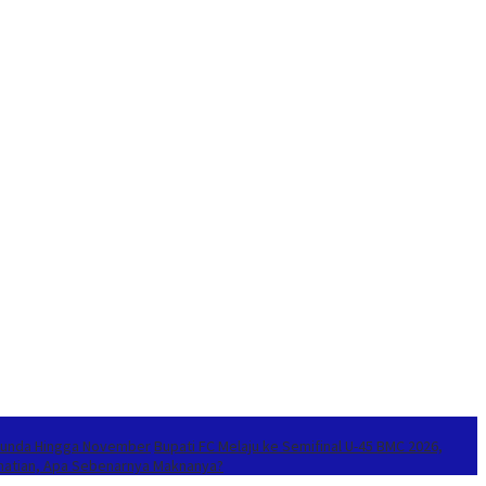
itunda Hingga November
Bupati FC Melaju ke Semifinal U-45 BMC 2026,
erhatian, Apa Sebenarnya Maknanya?