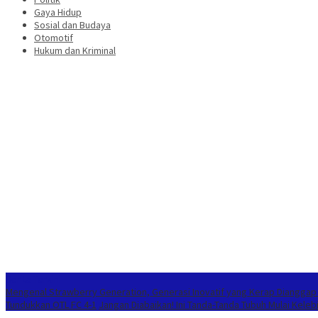
Gaya Hidup
Sosial dan Budaya
Otomotif
Hukum dan Kriminal
Berita Terkini
Mengenal Strawberry Generation, Generasi Inovatif yang Kerap Dianggap
Tundukkan OTL FC 4-1
Jangan Diabaikan! Ini Tanda-Tanda Tubuh Mulai Kele