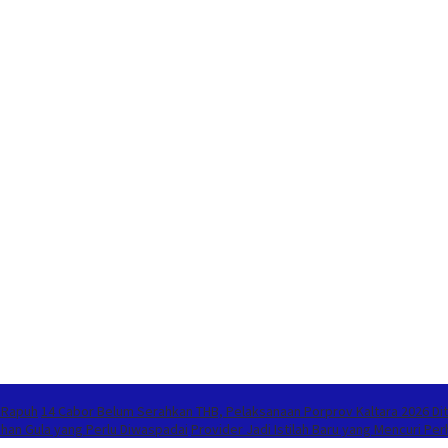
 Rapuh
14 Cabor Belum Serahkan THB, Pelaksanaan Porprov Kaltara 2026 D
bihan Gula yang Perlu Diwaspadai
Provider Jadi Istilah Baru yang Mencuri P