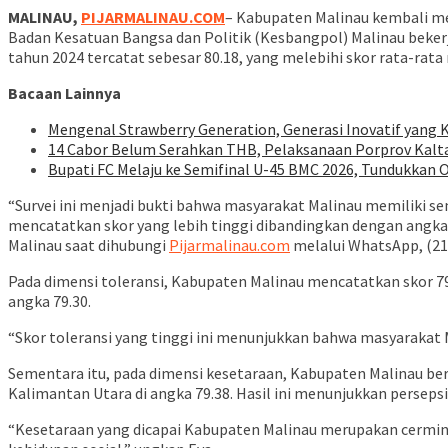
MALINAU,
PIJARMALINAU.COM
– Kabupaten Malinau kembali me
Badan Kesatuan Bangsa dan Politik (Kesbangpol) Malinau bek
tahun 2024 tercatat sebesar 80.18, yang melebihi skor rata-rata 
Bacaan Lainnya
Mengenal Strawberry Generation, Generasi Inovatif yang
14 Cabor Belum Serahkan THB, Pelaksanaan Porprov Kalt
Bupati FC Melaju ke Semifinal U-45 BMC 2026, Tundukkan 
“Survei ini menjadi bukti bahwa masyarakat Malinau memiliki 
mencatatkan skor yang lebih tinggi dibandingkan dengan angka na
Malinau saat dihubungi
Pijarmalinau.com
melalui WhatsApp, (21
Pada dimensi toleransi, Kabupaten Malinau mencatatkan skor 79.
angka 79.30.
“Skor toleransi yang tinggi ini menunjukkan bahwa masyarakat
Sementara itu, pada dimensi kesetaraan, Kabupaten Malinau berh
Kalimantan Utara di angka 79.38. Hasil ini menunjukkan persep
“Kesetaraan yang dicapai Kabupaten Malinau merupakan cermin