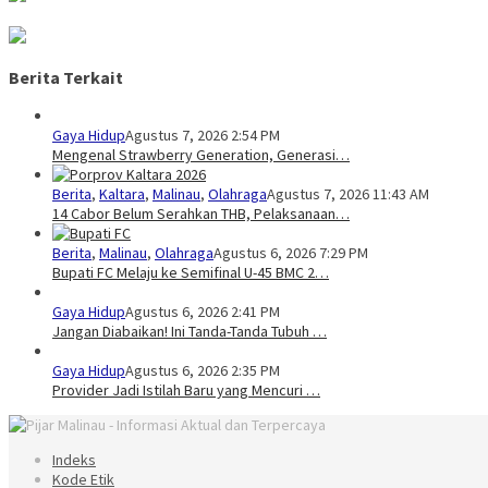
Berita Terkait
Gaya Hidup
Agustus 7, 2026 2:54 PM
Mengenal Strawberry Generation, Generasi…
Berita
,
Kaltara
,
Malinau
,
Olahraga
Agustus 7, 2026 11:43 AM
14 Cabor Belum Serahkan THB, Pelaksanaan…
Berita
,
Malinau
,
Olahraga
Agustus 6, 2026 7:29 PM
Bupati FC Melaju ke Semifinal U-45 BMC 2…
Gaya Hidup
Agustus 6, 2026 2:41 PM
Jangan Diabaikan! Ini Tanda-Tanda Tubuh …
Gaya Hidup
Agustus 6, 2026 2:35 PM
Provider Jadi Istilah Baru yang Mencuri …
Indeks
Kode Etik