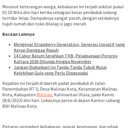
Menurut keterangan warga, kebakaran ini terjadi sekitar pukul
01:10 Wita dini hari ketika sebagian besar penduduk sedang
tertidur lelap. Dampaknya sangat parah, dengan setidaknya
tujuh rumah dan toko dilalap si jago merah.
Bacaan Lainnya
Mengenal Strawberry Generation, Generasi Inovatif yang
Kerap Dianggap Rapuh
14 Cabor Belum Serahkan THB, Pelaksanaan Porprov
Kaltara 2026 Ditunda Hingga November
Jangan Diabaikan! Ini Tanda-Tanda Tubuh Mulai
Kelebihan Gula yang Perlu Diwaspadai
Kejadian ini terjadi di daerah padat penduduk di Jalan
Panembahan RT 5, Desa Malinau Kota, Kecamatan Malinau
Kota, Kabupaten
Malinau
, Kalimantan Utara, pada Kamis
(8/6/2023) dini hari. Lokasinya persis di depan Kantor cabang
BNI Malinau Kota.
Petugas pemadam kebakaran, aparat keamanan, dan pihak