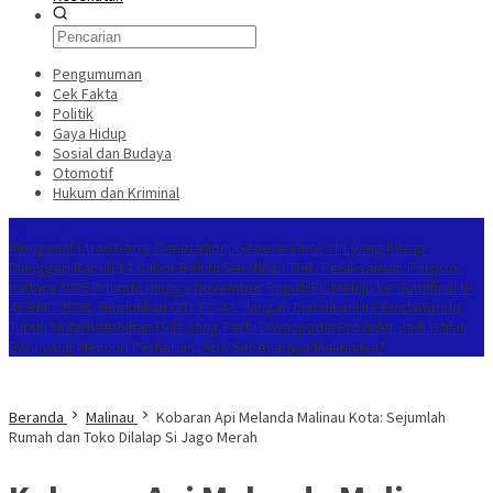
Pengumuman
Cek Fakta
Politik
Gaya Hidup
Sosial dan Budaya
Otomotif
Hukum dan Kriminal
Berita Terkini
Mengenal Strawberry Generation, Generasi Inovatif yang Kerap
Dianggap Rapuh
14 Cabor Belum Serahkan THB, Pelaksanaan Porprov
Kaltara 2026 Ditunda Hingga November
Bupati FC Melaju ke Semifinal U-
45 BMC 2026, Tundukkan OTL FC 4-1
Jangan Diabaikan! Ini Tanda-Tanda
Tubuh Mulai Kelebihan Gula yang Perlu Diwaspadai
Provider Jadi Istilah
Baru yang Mencuri Perhatian, Apa Sebenarnya Maknanya?
Beranda
Malinau
Kobaran Api Melanda Malinau Kota: Sejumlah
Rumah dan Toko Dilalap Si Jago Merah