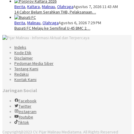
Berita
,
Kaltara
,
Malinau
,
Olahraga
Agustus 7, 2026 11:43 AM
14 Cabor Belum Serahkan THB, Pelaksanaan…
Berita
,
Malinau
,
Olahraga
Agustus 6, 2026 7:29 PM
Bupati FC Melaju ke Semifinal U-45 BMC 2…
Indeks
Kode Etik
Disclaimer
Pedoman Media Siber
Tentang Kami
Redaksi
Kontak Kami
Jaringan Social
Facebook
Twitter
Instagram
Youtube
Tiktok
Copyright@2023 CV. Pijar Malinau Mediatama. All Rights Reserved