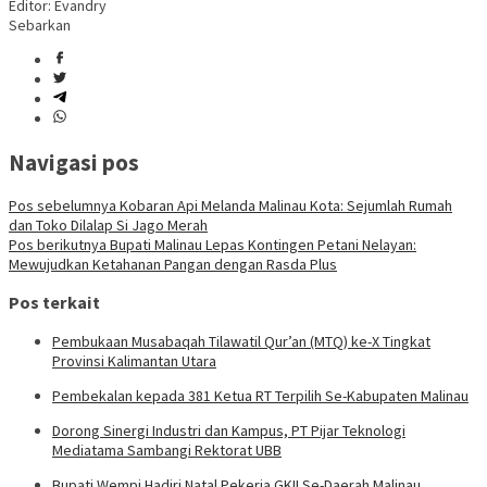
Editor: Evandry
Sebarkan
Navigasi pos
Pos sebelumnya
Kobaran Api Melanda Malinau Kota: Sejumlah Rumah
dan Toko Dilalap Si Jago Merah
Pos berikutnya
Bupati Malinau Lepas Kontingen Petani Nelayan:
Mewujudkan Ketahanan Pangan dengan Rasda Plus
Pos terkait
Pembukaan Musabaqah Tilawatil Qur’an (MTQ) ke-X Tingkat
Provinsi Kalimantan Utara
Pembekalan kepada 381 Ketua RT Terpilih Se-Kabupaten Malinau
Dorong Sinergi Industri dan Kampus, PT Pijar Teknologi
Mediatama Sambangi Rektorat UBB
Bupati Wempi Hadiri Natal Pekerja GKII Se-Daerah Malinau,