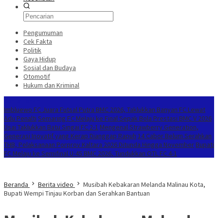
Pengumuman
Cek Fakta
Politik
Gaya Hidup
Sosial dan Budaya
Otomotif
Hukum dan Kriminal
Berita Terkini
Imbluewo FC Juara Futsal Putra BMC 2026, Taklukkan Banyan FC Lewat
Adu Penalti
Semaring FC Melaju ke Final Sepak Bola Prestasi BMC V 2026
Usai Taklukkan Batu Singai FC 2-1
Mengenal Strawberry Generation,
Generasi Inovatif yang Kerap Dianggap Rapuh
14 Cabor Belum Serahkan
THB, Pelaksanaan Porprov Kaltara 2026 Ditunda Hingga November
Bupati
FC Melaju ke Semifinal U-45 BMC 2026, Tundukkan OTL FC 4-1
Beranda
Berita video
Musibah Kebakaran Melanda Malinau Kota,
Bupati Wempi Tinjau Korban dan Serahkan Bantuan