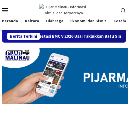
Loncat
Menu
ke
konten
Mobile
Beranda
Kaltara
Olahraga
Ekonomi dan Bisnis
Keseha
 Prestasi BMC V 2026 Usai Taklukkan Batu Singai FC 2-1
Berita Terkini
Me