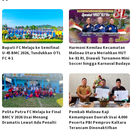
Bupati FC Melaju ke Semifinal
Harmoni Kemilau Kecamatan
U-45 BMC 2026, Tundukkan OTL
Malinau Utara Meriahkan HUT
FC 4-1
ke-81 RI, Diawali Turnamen Mini
Soccer hingga Karnaval Budaya
Pelita Putra FC Melaju ke Final
Pemkab Malinau Kaji
BMC V 2026 Usai Menang
Kemampuan Daerah Usai 4.000
Dramatis Lewat Adu Penalti
Peserta PBI Pemprov Kaltara
Terancam Dinonaktifkan