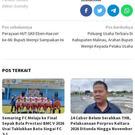
Editor: Evandry
Navigasi
Pos sebelumnya
Pos berikutnya
Perayaan HUT GKII Eben-Haezer
Peluang Usaha Terbaru Di
pos
ke-66: Bupati Wempi Sampaikan Ini
Kabupaten Malinau, Arahan Bupati
Wempi Kepada Pelaku Usaha
POS TERKAIT
Semaring FC Melaju ke Final
14 Cabor Belum Serahkan THB,
Sepak Bola Prestasi BMC V 2026
Pelaksanaan Porprov Kaltara
Usai Taklukkan Batu Singai FC
2026 Ditunda Hingga November
2-1