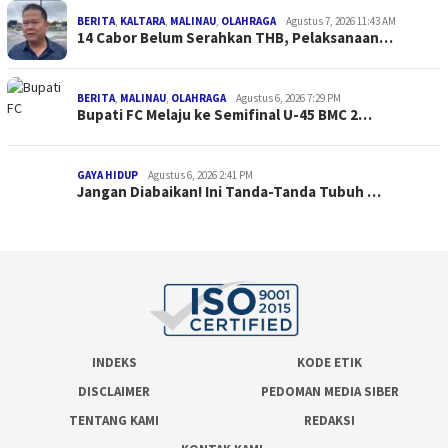
BERITA
,
KALTARA
,
MALINAU
,
OLAHRAGA
Agustus 7, 2026 11:43 AM
14 Cabor Belum Serahkan THB, Pelaksanaan…
BERITA
,
MALINAU
,
OLAHRAGA
Agustus 6, 2026 7:29 PM
Bupati FC Melaju ke Semifinal U-45 BMC 2…
GAYA HIDUP
Agustus 6, 2026 2:41 PM
Jangan Diabaikan! Ini Tanda-Tanda Tubuh …
INDEKS
KODE ETIK
DISCLAIMER
PEDOMAN MEDIA SIBER
TENTANG KAMI
REDAKSI