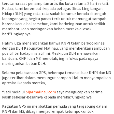
terutama saat penampilan artis ibu kota selama 2 hari sekali.
Kedua, kami berempati kepada petugas Dinas Lingkungan
Hidup (DLH) yang rata-rata sudah berumur berada di tengah
lapangan yang begitu panas terik untuk memungut sampah.
Karena kedua hal tersebut, kami berkeinginan untuk sedikit
membantu dan meringankan beban mereka di esok
hari.”Ungkapnya.
Halim juga menambahkan bahwa KNPI telah berkoordinasi
dengan DLH Kabupaten Malinau, yang memberikan sambutan
positif terhadap inisiatif ini. Meskipun DLH menawarkan
bantuan, KNPI dan M3 menolak, ingin fokus pada upaya
meringankan beban DLH.
Selama pelaksanaan GPS, beberapa teman di luar KNPI dan M3
juga terlibat dalam memungut sampah. Halim menyampaikan
apresiasi kepada mereka,
“Jadi melalui
pijarmalinau.com
saya mengucapkan terima
kasih sebesar-besarnya kepada mereka.”Ungkapnya.
Kegiatan GPS ini melibatkan pemuda yang tergabung dalam
KNPI dan M3, dibagi menjadi empat kelompok untuk