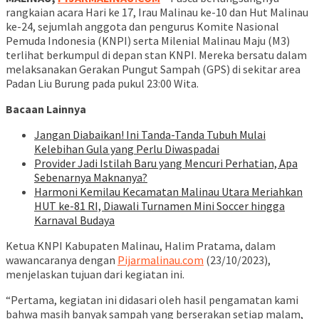
rangkaian acara Hari ke 17, Irau Malinau ke-10 dan Hut Malinau
ke-24, sejumlah anggota dan pengurus Komite Nasional
Pemuda Indonesia (KNPI) serta Milenial Malinau Maju (M3)
terlihat berkumpul di depan stan KNPI. Mereka bersatu dalam
melaksanakan Gerakan Pungut Sampah (GPS) di sekitar area
Padan Liu Burung pada pukul 23:00 Wita.
Bacaan Lainnya
Jangan Diabaikan! Ini Tanda-Tanda Tubuh Mulai
Kelebihan Gula yang Perlu Diwaspadai
Provider Jadi Istilah Baru yang Mencuri Perhatian, Apa
Sebenarnya Maknanya?
Harmoni Kemilau Kecamatan Malinau Utara Meriahkan
HUT ke-81 RI, Diawali Turnamen Mini Soccer hingga
Karnaval Budaya
Ketua KNPI Kabupaten Malinau, Halim Pratama, dalam
wawancaranya dengan
Pijarmalinau.com
(23/10/2023),
menjelaskan tujuan dari kegiatan ini.
“Pertama, kegiatan ini didasari oleh hasil pengamatan kami
bahwa masih banyak sampah yang berserakan setiap malam,