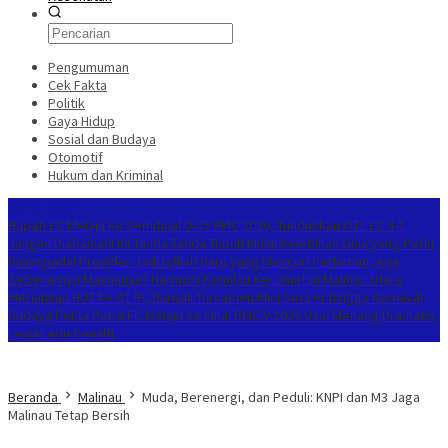
Pengumuman
Cek Fakta
Politik
Gaya Hidup
Sosial dan Budaya
Otomotif
Hukum dan Kriminal
Berita Terkini
Bupati FC Melaju ke Semifinal U-45 BMC 2026, Tundukkan OTL FC 4-1
Jangan Diabaikan! Ini Tanda-Tanda Tubuh Mulai Kelebihan Gula yang Perlu
Diwaspadai
Provider Jadi Istilah Baru yang Mencuri Perhatian, Apa
Sebenarnya Maknanya?
Harmoni Kemilau Kecamatan Malinau Utara
Meriahkan HUT ke-81 RI, Diawali Turnamen Mini Soccer hingga Karnaval
Budaya
Pelita Putra FC Melaju ke Final BMC V 2026 Usai Menang Dramatis
Lewat Adu Penalti
Beranda
Malinau
Muda, Berenergi, dan Peduli: KNPI dan M3 Jaga
Malinau Tetap Bersih