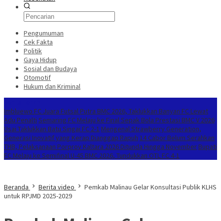
Pengumuman
Cek Fakta
Politik
Gaya Hidup
Sosial dan Budaya
Otomotif
Hukum dan Kriminal
Berita Terkini
Imbluewo FC Juara Futsal Putra BMC 2026, Taklukkan Banyan FC Lewat
Adu Penalti
Semaring FC Melaju ke Final Sepak Bola Prestasi BMC V 2026
Usai Taklukkan Batu Singai FC 2-1
Mengenal Strawberry Generation,
Generasi Inovatif yang Kerap Dianggap Rapuh
14 Cabor Belum Serahkan
THB, Pelaksanaan Porprov Kaltara 2026 Ditunda Hingga November
Bupati
FC Melaju ke Semifinal U-45 BMC 2026, Tundukkan OTL FC 4-1
Beranda
Berita video
Pemkab Malinau Gelar Konsultasi Publik KLHS
untuk RPJMD 2025-2029