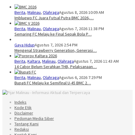
Berita
,
Malinau
,
Olahraga
Agustus 8, 2026 10:09 AM
Imbluewo FC Juara Futsal Putra BMC 2026,…
Berita
,
Malinau
,
Olahraga
Agustus 7, 2026 11:38 PM
Semaring FC Melaju ke Final Sepak Bola P…
Gaya Hidup
Agustus 7, 2026 2:54 PM
Mengenal Strawberry Generation, Generasi…
Berita
,
Kaltara
,
Malinau
,
Olahraga
Agustus 7, 2026 11:43 AM
14 Cabor Belum Serahkan THB, Pelaksanaan…
Berita
,
Malinau
,
Olahraga
Agustus 6, 2026 7:29 PM
Bupati FC Melaju ke Semifinal U-45 BMC 2…
Indeks
Kode Etik
Disclaimer
Pedoman Media Siber
Tentang Kami
Redaksi
Kontak Kami