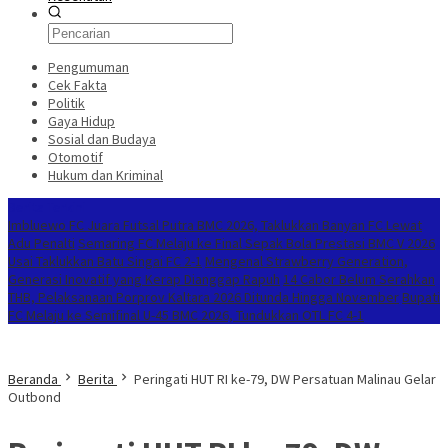
Pengumuman
Cek Fakta
Politik
Gaya Hidup
Sosial dan Budaya
Otomotif
Hukum dan Kriminal
Berita Terkini
Imbluewo FC Juara Futsal Putra BMC 2026, Taklukkan Banyan FC Lewat
Adu Penalti
Semaring FC Melaju ke Final Sepak Bola Prestasi BMC V 2026
Usai Taklukkan Batu Singai FC 2-1
Mengenal Strawberry Generation,
Generasi Inovatif yang Kerap Dianggap Rapuh
14 Cabor Belum Serahkan
THB, Pelaksanaan Porprov Kaltara 2026 Ditunda Hingga November
Bupati
FC Melaju ke Semifinal U-45 BMC 2026, Tundukkan OTL FC 4-1
Beranda
Berita
Peringati HUT RI ke-79, DW Persatuan Malinau Gelar
Outbond