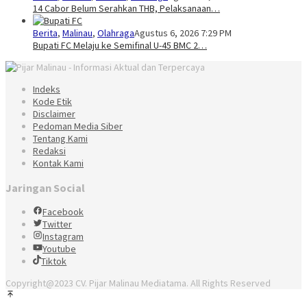
14 Cabor Belum Serahkan THB, Pelaksanaan…
Berita
,
Malinau
,
Olahraga
Agustus 6, 2026 7:29 PM
Bupati FC Melaju ke Semifinal U-45 BMC 2…
Indeks
Kode Etik
Disclaimer
Pedoman Media Siber
Tentang Kami
Redaksi
Kontak Kami
Jaringan Social
Facebook
Twitter
Instagram
Youtube
Tiktok
Copyright@2023 CV. Pijar Malinau Mediatama. All Rights Reserved