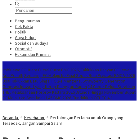
Pengumuman
Cek Fakta
Politik
Gaya Hidup
Sosial dan Budaya
Otomotif
Hukum dan Kriminal
Berita Terkini
Imbluewo FC Juara Futsal Putra BMC 2026, Taklukkan Banyan FC Lewat
Adu Penalti
Semaring FC Melaju ke Final Sepak Bola Prestasi BMC V 2026
Usai Taklukkan Batu Singai FC 2-1
Mengenal Strawberry Generation,
Generasi Inovatif yang Kerap Dianggap Rapuh
14 Cabor Belum Serahkan
THB, Pelaksanaan Porprov Kaltara 2026 Ditunda Hingga November
Bupati
FC Melaju ke Semifinal U-45 BMC 2026, Tundukkan OTL FC 4-1
Beranda
Kesehatan
Pertolongan Pertama untuk Orang yang
Tersedak, Jangan Sampai Salah!