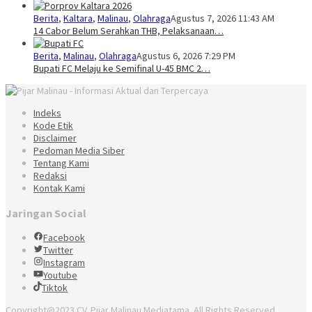
Berita
,
Kaltara
,
Malinau
,
Olahraga
Agustus 7, 2026 11:43 AM
14 Cabor Belum Serahkan THB, Pelaksanaan…
Berita
,
Malinau
,
Olahraga
Agustus 6, 2026 7:29 PM
Bupati FC Melaju ke Semifinal U-45 BMC 2…
Indeks
Kode Etik
Disclaimer
Pedoman Media Siber
Tentang Kami
Redaksi
Kontak Kami
Jaringan Social
Facebook
Twitter
Instagram
Youtube
Tiktok
Copyright@2023 CV. Pijar Malinau Mediatama. All Rights Reserved