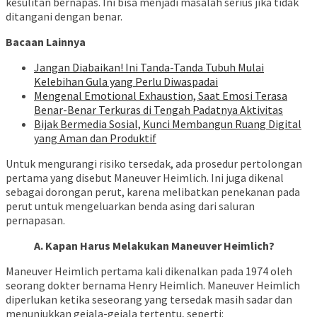
kesulitan bernapas. Ini bisa menjadi masalah serius jika tidak
ditangani dengan benar.
Bacaan Lainnya
Jangan Diabaikan! Ini Tanda-Tanda Tubuh Mulai
Kelebihan Gula yang Perlu Diwaspadai
Mengenal Emotional Exhaustion, Saat Emosi Terasa
Benar-Benar Terkuras di Tengah Padatnya Aktivitas
Bijak Bermedia Sosial, Kunci Membangun Ruang Digital
yang Aman dan Produktif
Untuk mengurangi risiko tersedak, ada prosedur pertolongan
pertama yang disebut Maneuver Heimlich. Ini juga dikenal
sebagai dorongan perut, karena melibatkan penekanan pada
perut untuk mengeluarkan benda asing dari saluran
pernapasan.
A. Kapan Harus Melakukan Maneuver Heimlich?
Maneuver Heimlich pertama kali dikenalkan pada 1974 oleh
seorang dokter bernama Henry Heimlich. Maneuver Heimlich
diperlukan ketika seseorang yang tersedak masih sadar dan
menunjukkan gejala-gejala tertentu, seperti: