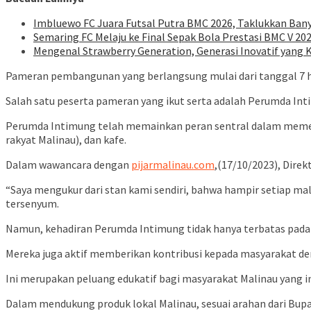
Imbluewo FC Juara Futsal Putra BMC 2026, Taklukkan Bany
Semaring FC Melaju ke Final Sepak Bola Prestasi BMC V 202
Mengenal Strawberry Generation, Generasi Inovatif yang
Pameran pembangunan yang berlangsung mulai dari tanggal 7 hi
Salah satu peserta pameran yang ikut serta adalah Perumda Int
Perumda Intimung telah memainkan peran sentral dalam memer
rakyat Malinau), dan kafe.
Dalam wawancara dengan
pijarmalinau.com
,(17/10/2023), Dir
“Saya mengukur dari stan kami sendiri, bahwa hampir setiap mala
tersenyum.
Namun, kehadiran Perumda Intimung tidak hanya terbatas pad
Mereka juga aktif memberikan kontribusi kepada masyarakat d
Ini merupakan peluang edukatif bagi masyarakat Malinau yang i
Dalam mendukung produk lokal Malinau, sesuai arahan dari Bu