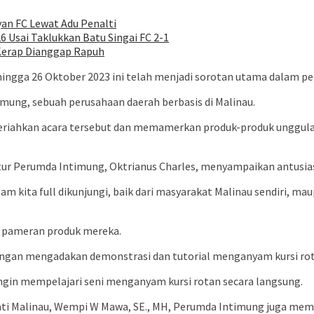
an FC Lewat Adu Penalti
6 Usai Taklukkan Batu Singai FC 2-1
 Kerap Dianggap Rapuh
ngga 26 Oktober 2023 ini telah menjadi sorotan utama dalam pe
imung, sebuah perusahaan daerah berbasis di Malinau.
iahkan acara tersebut dan memamerkan produk-produk unggulann
ektur Perumda Intimung, Oktrianus Charles, menyampaikan antus
m kita full dikunjungi, baik dari masyarakat Malinau sendiri, mau
a pameran produk mereka.
engan mengadakan demonstrasi dan tutorial menganyam kursi rot
ngin mempelajari seni menganyam kursi rotan secara langsung.
pati Malinau, Wempi W Mawa, SE., MH, Perumda Intimung juga me