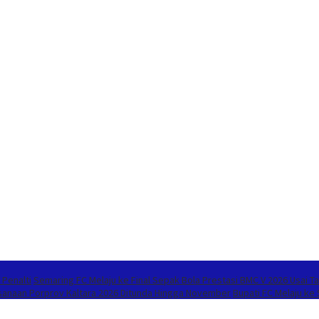
 Penalti
Semaring FC Melaju ke Final Sepak Bola Prestasi BMC V 2026 Usai Ta
sanaan Porprov Kaltara 2026 Ditunda Hingga November
Bupati FC Melaju ke