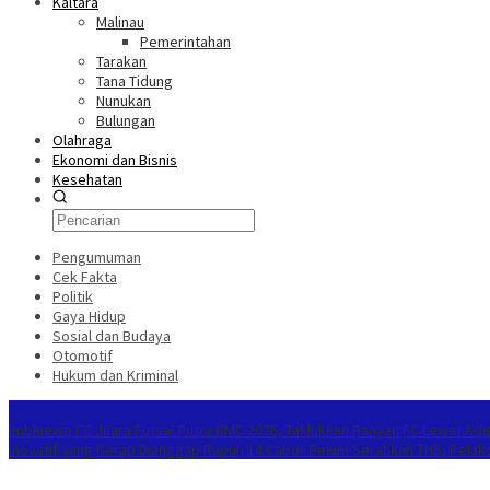
Kaltara
Malinau
Pemerintahan
Tarakan
Tana Tidung
Nunukan
Bulungan
Olahraga
Ekonomi dan Bisnis
Kesehatan
Pengumuman
Cek Fakta
Politik
Gaya Hidup
Sosial dan Budaya
Otomotif
Hukum dan Kriminal
Berita Terkini
Imbluewo FC Juara Futsal Putra BMC 2026, Taklukkan Banyan FC Lewat Adu
Inovatif yang Kerap Dianggap Rapuh
14 Cabor Belum Serahkan THB, Pelak