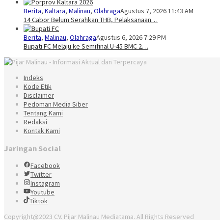
Berita
,
Kaltara
,
Malinau
,
Olahraga
Agustus 7, 2026 11:43 AM
14 Cabor Belum Serahkan THB, Pelaksanaan…
Berita
,
Malinau
,
Olahraga
Agustus 6, 2026 7:29 PM
Bupati FC Melaju ke Semifinal U-45 BMC 2…
Indeks
Kode Etik
Disclaimer
Pedoman Media Siber
Tentang Kami
Redaksi
Kontak Kami
Jaringan Social
Facebook
Twitter
Instagram
Youtube
Tiktok
Copyright@2023 CV. Pijar Malinau Mediatama. All Rights Reserved