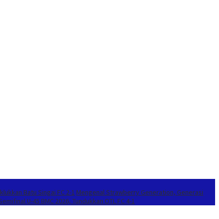
klukkan Batu Singai FC 2-1
Mengenal Strawberry Generation, Generasi
 Semifinal U-45 BMC 2026, Tundukkan OTL FC 4-1