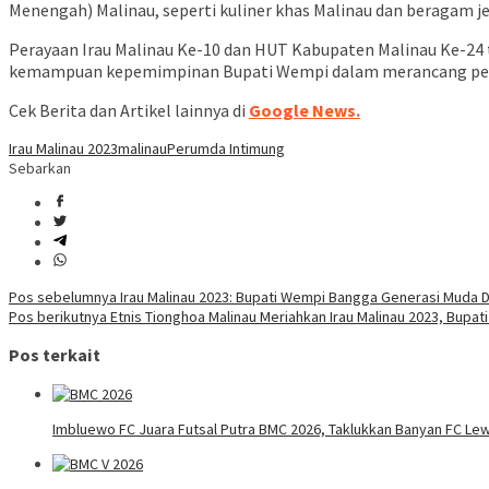
Menengah) Malinau, seperti kuliner khas Malinau dan beragam 
Perayaan Irau Malinau Ke-10 dan HUT Kabupaten Malinau Ke-24
kemampuan kepemimpinan Bupati Wempi dalam merancang peraya
Cek Berita dan Artikel lainnya di
Google News.
Irau Malinau 2023
malinau
Perumda Intimung
Sebarkan
Navigasi
Pos sebelumnya
Irau Malinau 2023: Bupati Wempi Bangga Generasi Muda Da
Pos berikutnya
Etnis Tionghoa Malinau Meriahkan Irau Malinau 2023, Bupat
pos
Pos terkait
Imbluewo FC Juara Futsal Putra BMC 2026, Taklukkan Banyan FC Lew