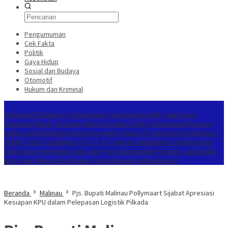
Pengumuman
Cek Fakta
Politik
Gaya Hidup
Sosial dan Budaya
Otomotif
Hukum dan Kriminal
Berita Terkini
Mengenal Strawberry Generation, Generasi Inovatif yang Kerap
Dianggap Rapuh
14 Cabor Belum Serahkan THB, Pelaksanaan Porprov
Kaltara 2026 Ditunda Hingga November
Bupati FC Melaju ke Semifinal U-
45 BMC 2026, Tundukkan OTL FC 4-1
Jangan Diabaikan! Ini Tanda-Tanda
Tubuh Mulai Kelebihan Gula yang Perlu Diwaspadai
Provider Jadi Istilah
Baru yang Mencuri Perhatian, Apa Sebenarnya Maknanya?
Beranda
Malinau
Pjs. Bupati Malinau Pollymaart Sijabat Apresiasi
Kesiapan KPU dalam Pelepasan Logistik Pilkada