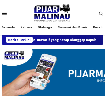
Loncat
ke
Menu
konten
Mobile
Beranda
Kaltara
Olahraga
Ekonomi dan Bisnis
Keseha
nerasi Inovatif yang Kerap Dianggap Rapuh
Berita Terkini
14 Cabor B