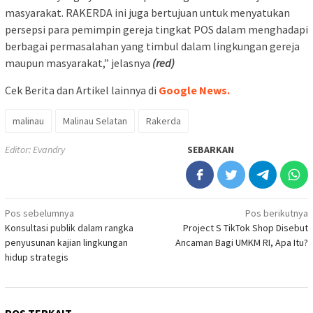
masyarakat. RAKERDA ini juga bertujuan untuk menyatukan
persepsi para pemimpin gereja tingkat POS dalam menghadapi
berbagai permasalahan yang timbul dalam lingkungan gereja
maupun masyarakat,” jelasnya
(red)
Cek Berita dan Artikel lainnya di
Google News.
malinau
Malinau Selatan
Rakerda
Editor: Evandry
SEBARKAN
Navigasi
Pos sebelumnya
Pos berikutnya
Konsultasi publik dalam rangka
Project S TikTok Shop Disebut
pos
penyusunan kajian lingkungan
Ancaman Bagi UMKM RI, Apa Itu?
hidup strategis
POS TERKAIT