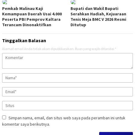
Pemkab Malinau Kaji
Bupati dan Wakil Bupati
Kemampuan Daerah Usai 4.000
Serahkan Hadiah, Kejuaraan
Peserta PBI Pemprov Kaltara
Tenis Meja BMC V 2026 Resmi
Terancam Dinonaktifkan
Ditutup
Tinggalkan Balasan
Alamat email Anda tidak akan dipublikasikan.
Ruas yang wajib ditandai
*
Simpan nama, email, dan situs web saya pada peramban ini untuk
komentar saya berikutnya.