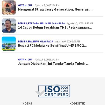
GAYA HIDUP
Agustus 7, 2026 2:54 PM
Mengenal Strawberry Generation, Generasi…
BERITA
,
KALTARA
,
MALINAU
,
OLAHRAGA
Agustus 7, 2026 11:43 AM
14 Cabor Belum Serahkan THB, Pelaksanaan…
BERITA
,
MALINAU
,
OLAHRAGA
Agustus 6, 2026 7:29 PM
Bupati FC Melaju ke Semifinal U-45 BMC 2…
GAYA HIDUP
Agustus 6, 2026 2:41 PM
Jangan Diabaikan! Ini Tanda-Tanda Tubuh …
INDEKS
KODE ETIK