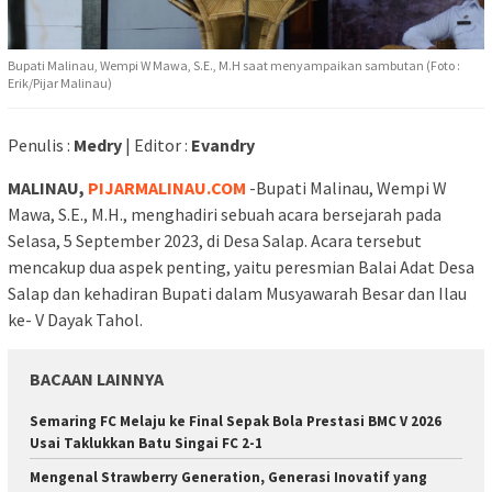
Bupati Malinau, Wempi W Mawa, S.E., M.H saat menyampaikan sambutan (Foto :
Erik/Pijar Malinau)
Penulis :
Medry
| Editor :
Evandry
MALINAU,
PIJARMALINAU.COM
-Bupati Malinau, Wempi W
Mawa, S.E., M.H., menghadiri sebuah acara bersejarah pada
Selasa, 5 September 2023, di Desa Salap. Acara tersebut
mencakup dua aspek penting, yaitu peresmian Balai Adat Desa
Salap dan kehadiran Bupati dalam Musyawarah Besar dan Ilau
ke- V Dayak Tahol.
BACAAN LAINNYA
Semaring FC Melaju ke Final Sepak Bola Prestasi BMC V 2026
Usai Taklukkan Batu Singai FC 2-1
Mengenal Strawberry Generation, Generasi Inovatif yang