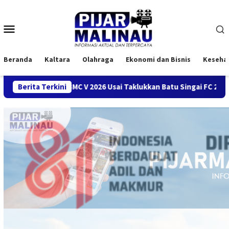
Loncat
ke
Menu
konten
Mobile
Beranda
Kaltara
Olahraga
Ekonomi dan Bisnis
Keseha
i BMC V 2026 Usai Taklukkan Batu Singai FC 2-1
Berita Terkini
Mengenal 