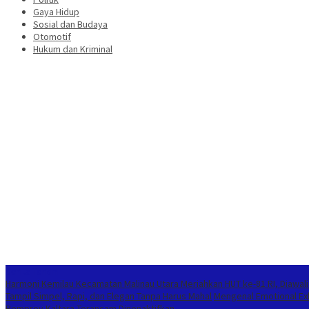
Gaya Hidup
Sosial dan Budaya
Otomotif
Hukum dan Kriminal
Berita Terkini
Harmoni Kemilau Kecamatan Malinau Utara Meriahkan HUT ke-81 RI, Diawal
Tampil Simpel, Rapi, dan Elegan Tanpa Harus Mahal
Mengenal Emotional Exh
Pemprov Kaltara Terancam Dinonaktifkan