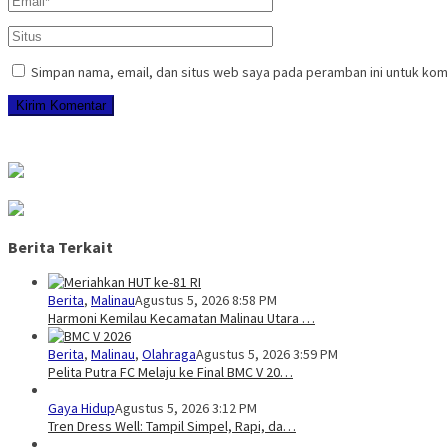
Simpan nama, email, dan situs web saya pada peramban ini untuk kom
Berita Terkait
Berita
,
Malinau
Agustus 5, 2026 8:58 PM
Harmoni Kemilau Kecamatan Malinau Utara …
Berita
,
Malinau
,
Olahraga
Agustus 5, 2026 3:59 PM
Pelita Putra FC Melaju ke Final BMC V 20…
Gaya Hidup
Agustus 5, 2026 3:12 PM
Tren Dress Well: Tampil Simpel, Rapi, da…