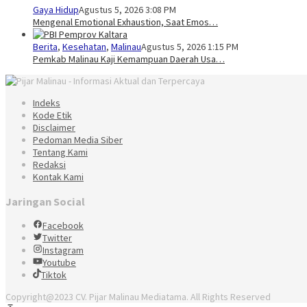
Gaya Hidup
Agustus 5, 2026 3:08 PM
Mengenal Emotional Exhaustion, Saat Emos…
Berita
,
Kesehatan
,
Malinau
Agustus 5, 2026 1:15 PM
Pemkab Malinau Kaji Kemampuan Daerah Usa…
Indeks
Kode Etik
Disclaimer
Pedoman Media Siber
Tentang Kami
Redaksi
Kontak Kami
Jaringan Social
Facebook
Twitter
Instagram
Youtube
Tiktok
Copyright@2023 CV. Pijar Malinau Mediatama. All Rights Reserved