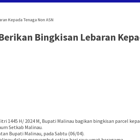
ebaran Kepada Tenaga Non ASN
u Berikan Bingkisan Lebaran Kep
tri 1445 H/ 2024 M, Bupati Malinau bagikan bingkisan parcel ke
mum Setkab Malinau.
tan Bupati Malinau, pada Sabtu (06/04).
Malinau dalam menyambut setiap hari raya umat beragama.