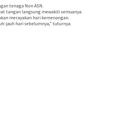
ngan tenaga Non ASN.
abat tangan langsung mewakili semuanya.
g akan merayakan hari kemenangan.
h-jauh hari sebelumnya,” tuturnya.