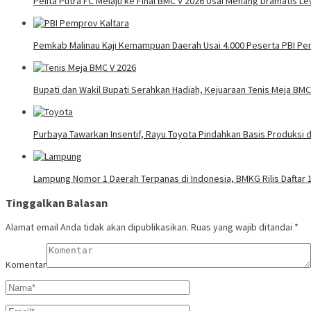
Pelita Putra FC Melaju ke Final BMC V 2026 Usai Menang Dramatis Le
Pemkab Malinau Kaji Kemampuan Daerah Usai 4.000 Peserta PBI Pe
Bupati dan Wakil Bupati Serahkan Hadiah, Kejuaraan Tenis Meja BMC
Purbaya Tawarkan Insentif, Rayu Toyota Pindahkan Basis Produksi d
Lampung Nomor 1 Daerah Terpanas di Indonesia, BMKG Rilis Daftar 
Tinggalkan Balasan
Alamat email Anda tidak akan dipublikasikan.
Ruas yang wajib ditandai
*
Komentar