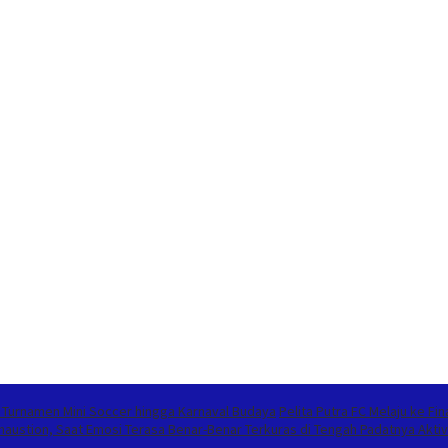
i Turnamen Mini Soccer hingga Karnaval Budaya
Pelita Putra FC Melaju ke F
austion, Saat Emosi Terasa Benar-Benar Terkuras di Tengah Padatnya Aktiv