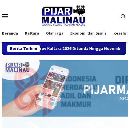
Loncat
ke
Menu
konten
Mobile
Beranda
Kaltara
Olahraga
Ekonomi dan Bisnis
Keseha
rprov Kaltara 2026 Ditunda Hingga November
Berita Terkini
Bupati FC M