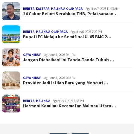
BERITA
,
KALTARA
,
MALINAU
,
OLAHRAGA
Agustus 7, 2026 11:43 AM
14 Cabor Belum Serahkan THB, Pelaksanaan…
BERITA
,
MALINAU
,
OLAHRAGA
Agustus 6, 2026 7:29 PM
Bupati FC Melaju ke Semifinal U-45 BMC 2…
GAYA HIDUP
Agustus 6, 2026 2:41 PM
Jangan Diabaikan! Ini Tanda-Tanda Tubuh …
GAYA HIDUP
Agustus 6, 2026 2:35 PM
Provider Jadi Istilah Baru yang Mencuri …
BERITA
,
MALINAU
Agustus 5, 2026 8:58 PM
Harmoni Kemilau Kecamatan Malinau Utara …