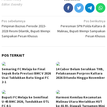
Editor: Evandry
Navigasi
Pos sebelumnya
Pos berikutnya
Pimpinan Baznas Periode 2023-
Peresmian SPN Polda Kaltara di
pos
2028 Resmi Dilantik, Bupati Wempi
Malinau, Bupati Wempi Sampaikan
Sampaikan Pesan Khusus
Pesan Khusus
POS TERKAIT
Semaring FC Melaju ke Final
14 Cabor Belum Serahkan THB,
Sepak Bola Prestasi BMC V 2026
Pelaksanaan Porprov Kaltara
Usai Taklukkan Batu Singai FC
2026 Ditunda Hingga November
2-1
Bupati FC Melaju ke Semifinal
Harmoni Kemilau Kecamatan
U-45 BMC 2026, Tundukkan OTL
Malinau Utara Meriahkan HUT
FC 4-1
ke-81 RI, Diawali Turnamen Mini