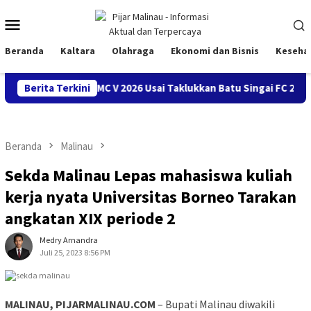
Loncat
Menu
ke
konten
Mobile
Beranda
Kaltara
Olahraga
Ekonomi dan Bisnis
Keseha
k Bola Prestasi BMC V 2026 Usai Taklukkan Batu Singai FC 2-1
Berita Terkini
Beranda
Malinau
Sekda Malinau Lepas mahasiswa kuliah
kerja nyata Universitas Borneo Tarakan
angkatan XIX periode 2
Medry Arnandra
Juli 25, 2023 8:56 PM
MALINAU, PIJARMALINAU.COM
– Bupati Malinau diwakili