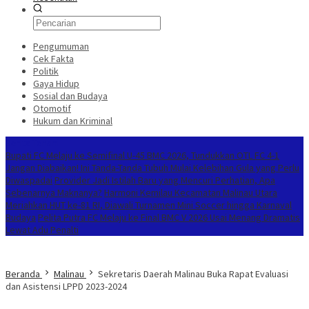
Pengumuman
Cek Fakta
Politik
Gaya Hidup
Sosial dan Budaya
Otomotif
Hukum dan Kriminal
Berita Terkini
Bupati FC Melaju ke Semifinal U-45 BMC 2026, Tundukkan OTL FC 4-1
Jangan Diabaikan! Ini Tanda-Tanda Tubuh Mulai Kelebihan Gula yang Perlu
Diwaspadai
Provider Jadi Istilah Baru yang Mencuri Perhatian, Apa
Sebenarnya Maknanya?
Harmoni Kemilau Kecamatan Malinau Utara
Meriahkan HUT ke-81 RI, Diawali Turnamen Mini Soccer hingga Karnaval
Budaya
Pelita Putra FC Melaju ke Final BMC V 2026 Usai Menang Dramatis
Lewat Adu Penalti
Beranda
Malinau
Sekretaris Daerah Malinau Buka Rapat Evaluasi
dan Asistensi LPPD 2023-2024