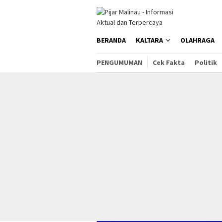
Loncat
ke
konten
BERANDA
KALTARA
OLAHRAGA
PENGUMUMAN
Cek Fakta
Politik