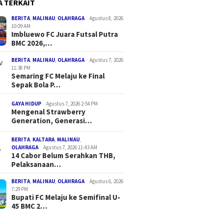
A TERKAIT
BERITA
,
MALINAU
,
OLAHRAGA
Agustus 8, 2026
10:09 AM
Imbluewo FC Juara Futsal Putra
BMC 2026,…
BERITA
,
MALINAU
,
OLAHRAGA
Agustus 7, 2026
11:38 PM
Semaring FC Melaju ke Final
Sepak Bola P…
GAYA HIDUP
Agustus 7, 2026 2:54 PM
Mengenal Strawberry
Generation, Generasi…
BERITA
,
KALTARA
,
MALINAU
,
OLAHRAGA
Agustus 7, 2026 11:43 AM
14 Cabor Belum Serahkan THB,
Pelaksanaan…
BERITA
,
MALINAU
,
OLAHRAGA
Agustus 6, 2026
7:29 PM
Bupati FC Melaju ke Semifinal U-
45 BMC 2…