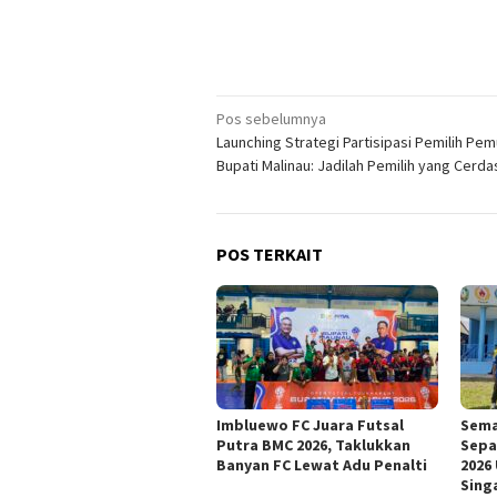
Navigasi
Pos sebelumnya
Launching Strategi Partisipasi Pemilih Pem
pos
Bupati Malinau: Jadilah Pemilih yang Cerda
POS TERKAIT
Imbluewo FC Juara Futsal
Sema
Putra BMC 2026, Taklukkan
Sepa
Banyan FC Lewat Adu Penalti
2026
Singa