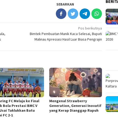
BERIT
SEBARKAN
Pos berikutnya
ula,
Bimtek Pembuatan Manik Kaca Selesai, Bupati
s
Malinau Apresiasi Hasil Luar Biasa Pengrajin
ring FC Melaju ke Final
Mengenal Strawberry
k Bola Prestasi BMC V
Generation, Generasi Inovatif
 Usai Taklukkan Batu
yang Kerap Dianggap Rapuh
i FC 2-1