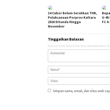
14 Cabor Belum Serahkan THB,
Bupa
Pelaksanaan Porprov Kaltara
U-45
2026 Ditunda Hingga
FC 4-
November
Tinggalkan Balasan
Alamat email Anda tidak akan dipublikasikan.
Ru
Simpan nama, email, dan situs web say