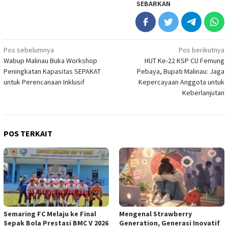
SEBARKAN
Navigasi
Pos sebelumnya
Pos berikutnya
Wabup Malinau Buka Workshop
HUT Ke-22 KSP CU Femung
pos
Peningkatan Kapasitas SEPAKAT
Pebaya, Bupati Malinau: Jaga
untuk Perencanaan Inklusif
Kepercayaan Anggota untuk
Keberlanjutan
POS TERKAIT
Semaring FC Melaju ke Final
Mengenal Strawberry
Sepak Bola Prestasi BMC V 2026
Generation, Generasi Inovatif