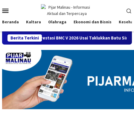
Loncat
Menu
ke
konten
Mobile
Beranda
Kaltara
Olahraga
Ekonomi dan Bisnis
Keseha
ola Prestasi BMC V 2026 Usai Taklukkan Batu Singai FC 2-1
Berita Terkini