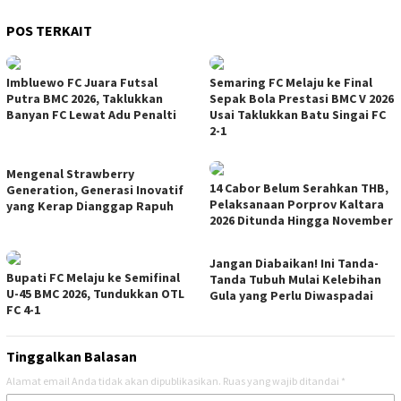
POS TERKAIT
Imbluewo FC Juara Futsal
Semaring FC Melaju ke Final
Putra BMC 2026, Taklukkan
Sepak Bola Prestasi BMC V 2026
Banyan FC Lewat Adu Penalti
Usai Taklukkan Batu Singai FC
2-1
Mengenal Strawberry
14 Cabor Belum Serahkan THB,
Generation, Generasi Inovatif
Pelaksanaan Porprov Kaltara
yang Kerap Dianggap Rapuh
2026 Ditunda Hingga November
Jangan Diabaikan! Ini Tanda-
Bupati FC Melaju ke Semifinal
Tanda Tubuh Mulai Kelebihan
U-45 BMC 2026, Tundukkan OTL
Gula yang Perlu Diwaspadai
FC 4-1
Tinggalkan Balasan
Alamat email Anda tidak akan dipublikasikan.
Ruas yang wajib ditandai
*