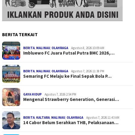
BERITA TERKAIT
BERITA
,
MALINAU
,
OLAHRAGA
Agustus 8, 2026 10:09 AM
Imbluewo FC Juara Futsal Putra BMC 2026,…
BERITA
,
MALINAU
,
OLAHRAGA
Agustus 7, 2026 11:38 PM
Semaring FC Melaju ke Final Sepak Bola P…
GAYA HIDUP
Agustus 7, 2026 2:54 PM
Mengenal Strawberry Generation, Generasi…
BERITA
,
KALTARA
,
MALINAU
,
OLAHRAGA
Agustus 7, 2026 11:43 AM
14 Cabor Belum Serahkan THB, Pelaksanaan…