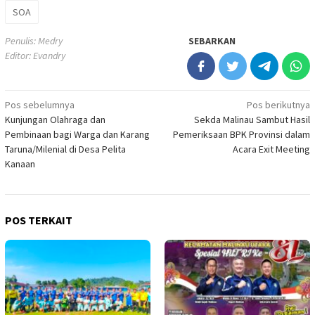
SOA
Penulis: Medry
SEBARKAN
Editor: Evandry
Navigasi
Pos sebelumnya
Pos berikutnya
Kunjungan Olahraga dan
Sekda Malinau Sambut Hasil
pos
Pembinaan bagi Warga dan Karang
Pemeriksaan BPK Provinsi dalam
Taruna/Milenial di Desa Pelita
Acara Exit Meeting
Kanaan
POS TERKAIT