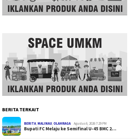
BERITA TERKAIT
BERITA
,
MALINAU
,
OLAHRAGA
Agustus 6, 2026 7:29 PM
Bupati FC Melaju ke Semifinal U-45 BMC 2…