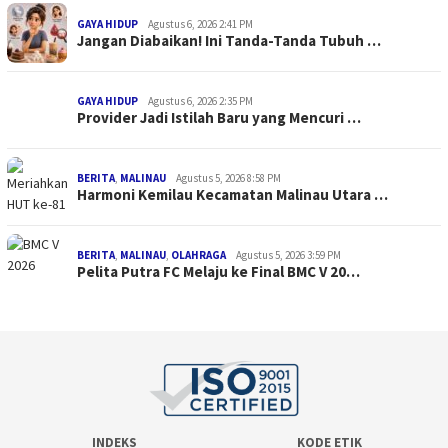
GAYA HIDUP
Agustus 6, 2026 2:41 PM
Jangan Diabaikan! Ini Tanda-Tanda Tubuh …
GAYA HIDUP
Agustus 6, 2026 2:35 PM
Provider Jadi Istilah Baru yang Mencuri …
BERITA
,
MALINAU
Agustus 5, 2026 8:58 PM
Harmoni Kemilau Kecamatan Malinau Utara …
BERITA
,
MALINAU
,
OLAHRAGA
Agustus 5, 2026 3:59 PM
Pelita Putra FC Melaju ke Final BMC V 20…
INDEKS
KODE ETIK