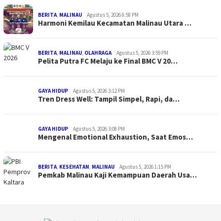
BERITA
,
MALINAU
Agustus 5, 2026 8:58 PM
Harmoni Kemilau Kecamatan Malinau Utara …
BERITA
,
MALINAU
,
OLAHRAGA
Agustus 5, 2026 3:59 PM
Pelita Putra FC Melaju ke Final BMC V 20…
GAYA HIDUP
Agustus 5, 2026 3:12 PM
Tren Dress Well: Tampil Simpel, Rapi, da…
GAYA HIDUP
Agustus 5, 2026 3:08 PM
Mengenal Emotional Exhaustion, Saat Emos…
BERITA
,
KESEHATAN
,
MALINAU
Agustus 5, 2026 1:15 PM
Pemkab Malinau Kaji Kemampuan Daerah Usa…