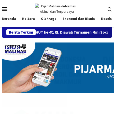
Loncat
Menu
ke
konten
Mobile
Beranda
Kaltara
Olahraga
Ekonomi dan Bisnis
Keseha
kan HUT ke-81 RI, Diawali Turnamen Mini Soccer hingga Karnava
Berita Terkini