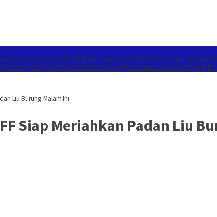
Diwaspadai
Provider Jadi Istilah Baru yang Mencuri Perhatian, Apa Sebenar
ra FC Melaju ke Final BMC V 2026 Usai Menang Dramatis Lewat Adu Penalti
Tre
dan Liu Burung Malam Ini
AFF Siap Meriahkan Padan Liu Bu