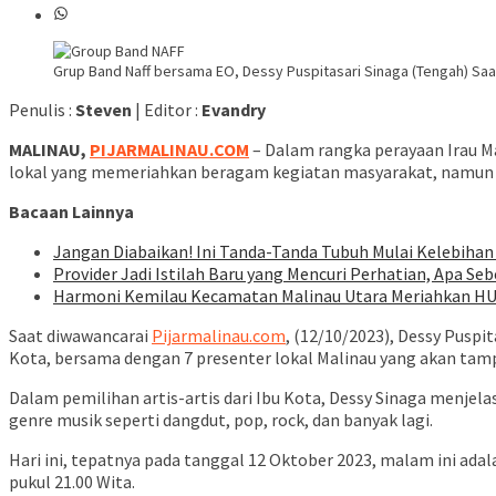
Grup Band Naff bersama EO, Dessy Puspitasari Sinaga (Tengah) Saat
Penulis :
Steven
| Editor :
Evandry
MALINAU,
PIJARMALINAU.COM
– Dalam rangka perayaan Irau Ma
lokal yang memeriahkan beragam kegiatan masyarakat, namun jug
Bacaan Lainnya
Jangan Diabaikan! Ini Tanda-Tanda Tubuh Mulai Kelebihan
Provider Jadi Istilah Baru yang Mencuri Perhatian, Apa S
Harmoni Kemilau Kecamatan Malinau Utara Meriahkan HUT 
Saat diwawancarai
Pijarmalinau.com
, (12/10/2023), Dessy Puspit
Kota, bersama dengan 7 presenter lokal Malinau yang akan tamp
Dalam pemilihan artis-artis dari Ibu Kota, Dessy Sinaga menjel
genre musik seperti dangdut, pop, rock, dan banyak lagi.
Hari ini, tepatnya pada tanggal 12 Oktober 2023, malam ini ad
pukul 21.00 Wita.