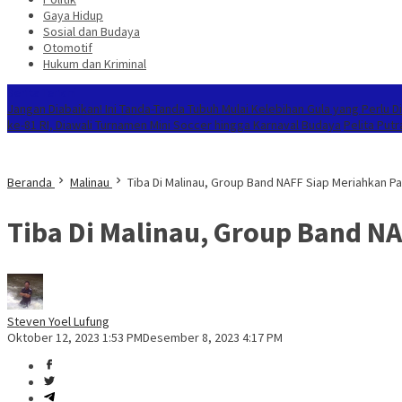
Gaya Hidup
Sosial dan Budaya
Otomotif
Hukum dan Kriminal
Berita Terkini
Jangan Diabaikan! Ini Tanda-Tanda Tubuh Mulai Kelebihan Gula yang Perlu 
ke-81 RI, Diawali Turnamen Mini Soccer hingga Karnaval Budaya
Pelita Put
Beranda
Malinau
Tiba Di Malinau, Group Band NAFF Siap Meriahkan Pa
Tiba Di Malinau, Group Band N
Steven Yoel Lufung
Oktober 12, 2023 1:53 PM
Desember 8, 2023 4:17 PM