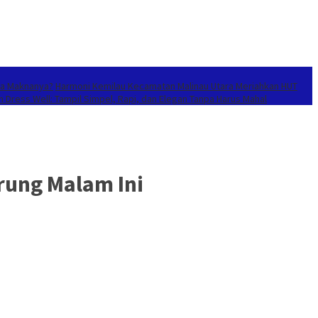
nya Maknanya?
Harmoni Kemilau Kecamatan Malinau Utara Meriahkan HUT
n Dress Well: Tampil Simpel, Rapi, dan Elegan Tanpa Harus Mahal
rung Malam Ini