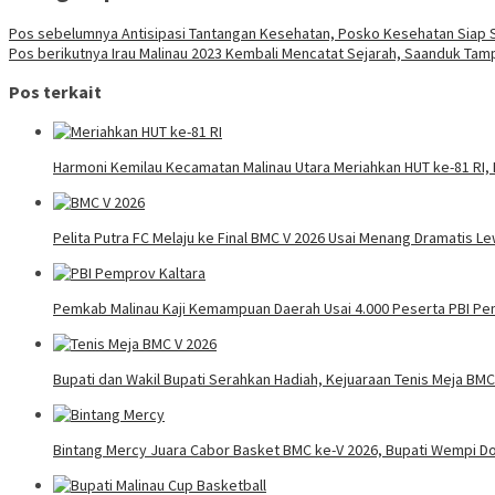
Pos sebelumnya
Antisipasi Tantangan Kesehatan, Posko Kesehatan Siap Si
Pos berikutnya
Irau Malinau 2023 Kembali Mencatat Sejarah, Saanduk Tam
Pos terkait
Harmoni Kemilau Kecamatan Malinau Utara Meriahkan HUT ke-81 RI, 
Pelita Putra FC Melaju ke Final BMC V 2026 Usai Menang Dramatis Le
Pemkab Malinau Kaji Kemampuan Daerah Usai 4.000 Peserta PBI Pe
Bupati dan Wakil Bupati Serahkan Hadiah, Kejuaraan Tenis Meja BMC
Bintang Mercy Juara Cabor Basket BMC ke-V 2026, Bupati Wempi D