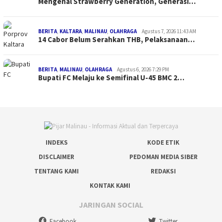
Mengenal Strawberry Generation, Generasi…
BERITA
,
KALTARA
,
MALINAU
,
OLAHRAGA
Agustus 7, 2026 11:43 AM
14 Cabor Belum Serahkan THB, Pelaksanaan…
BERITA
,
MALINAU
,
OLAHRAGA
Agustus 6, 2026 7:29 PM
Bupati FC Melaju ke Semifinal U-45 BMC 2…
INDEKS
KODE ETIK
DISCLAIMER
PEDOMAN MEDIA SIBER
TENTANG KAMI
REDAKSI
KONTAK KAMI
JARINGAN SOCIAL
Facebook
Twitter