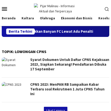
Loncat
Menu
ke
konten
Mobile
Beranda
Kaltara
Olahraga
Ekonomi dan Bisnis
Keseha
tra BMC 2026, Taklukkan Banyan FC Lewat Adu Penalti
Berita Terkini
Sem
TOPIK:
LOWONGAN CPNS
Syarat Dokumen Untuk Daftar CPNS Kejaksaan
2023, Siapkan Sekarang! Pendaftaran Dibuka
17 September
CPNS 2023: MenPAN RB Sampaikan Kabar
Terbaru soal Rekrutmen 1 Juta CPNS Tahun
Ini
Lihat Lainnya