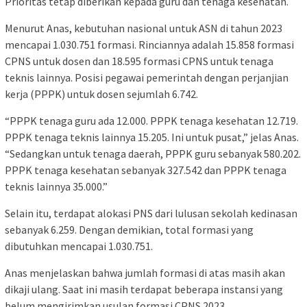
Prioritas tetap diberikan kepada guru dan tenaga kesehatan.
Menurut Anas, kebutuhan nasional untuk ASN di tahun 2023
mencapai 1.030.751 formasi. Rinciannya adalah 15.858 formasi
CPNS untuk dosen dan 18.595 formasi CPNS untuk tenaga
teknis lainnya. Posisi pegawai pemerintah dengan perjanjian
kerja (PPPK) untuk dosen sejumlah 6.742.
“PPPK tenaga guru ada 12.000. PPPK tenaga kesehatan 12.719.
PPPK tenaga teknis lainnya 15.205. Ini untuk pusat,” jelas Anas.
“Sedangkan untuk tenaga daerah, PPPK guru sebanyak 580.202.
PPPK tenaga kesehatan sebanyak 327.542 dan PPPK tenaga
teknis lainnya 35.000.”
Selain itu, terdapat alokasi PNS dari lulusan sekolah kedinasan
sebanyak 6.259. Dengan demikian, total formasi yang
dibutuhkan mencapai 1.030.751.
Anas menjelaskan bahwa jumlah formasi di atas masih akan
dikaji ulang. Saat ini masih terdapat beberapa instansi yang
belum mengirimkan usulan formasi CPNS 2023.