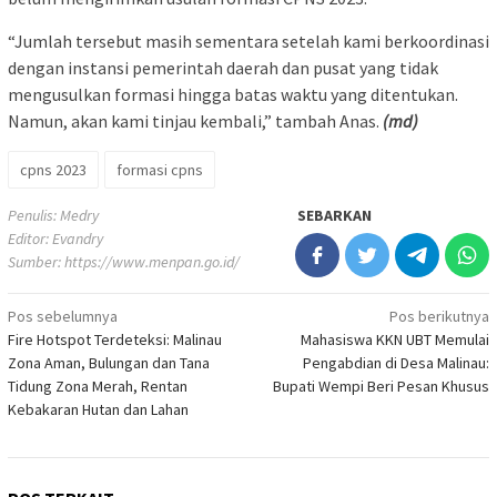
“Jumlah tersebut masih sementara setelah kami berkoordinasi
dengan instansi pemerintah daerah dan pusat yang tidak
mengusulkan formasi hingga batas waktu yang ditentukan.
Namun, akan kami tinjau kembali,” tambah Anas.
(md)
cpns 2023
formasi cpns
Penulis: Medry
SEBARKAN
Editor: Evandry
Sumber:
https://www.menpan.go.id/
Navigasi
Pos sebelumnya
Pos berikutnya
Fire Hotspot Terdeteksi: Malinau
Mahasiswa KKN UBT Memulai
pos
Zona Aman, Bulungan dan Tana
Pengabdian di Desa Malinau:
Tidung Zona Merah, Rentan
Bupati Wempi Beri Pesan Khusus
Kebakaran Hutan dan Lahan