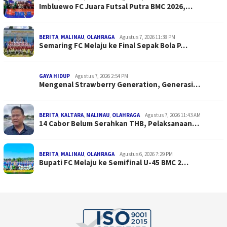
Imbluewo FC Juara Futsal Putra BMC 2026,…
BERITA
,
MALINAU
,
OLAHRAGA
Agustus 7, 2026 11:38 PM
Semaring FC Melaju ke Final Sepak Bola P…
GAYA HIDUP
Agustus 7, 2026 2:54 PM
Mengenal Strawberry Generation, Generasi…
BERITA
,
KALTARA
,
MALINAU
,
OLAHRAGA
Agustus 7, 2026 11:43 AM
14 Cabor Belum Serahkan THB, Pelaksanaan…
BERITA
,
MALINAU
,
OLAHRAGA
Agustus 6, 2026 7:29 PM
Bupati FC Melaju ke Semifinal U-45 BMC 2…