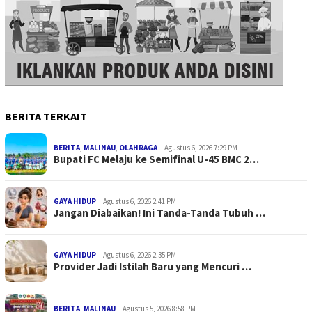
BERITA TERKAIT
BERITA
,
MALINAU
,
OLAHRAGA
Agustus 6, 2026 7:29 PM
Bupati FC Melaju ke Semifinal U-45 BMC 2…
GAYA HIDUP
Agustus 6, 2026 2:41 PM
Jangan Diabaikan! Ini Tanda-Tanda Tubuh …
GAYA HIDUP
Agustus 6, 2026 2:35 PM
Provider Jadi Istilah Baru yang Mencuri …
BERITA
,
MALINAU
Agustus 5, 2026 8:58 PM