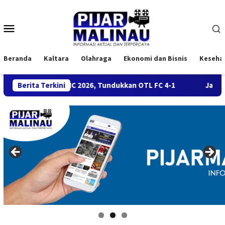
Loncat
ke
Menu
konten
Mobile
Beranda
Kaltara
Olahraga
Ekonomi dan Bisnis
Keseha
mifinal U-45 BMC 2026, Tundukkan OTL FC 4-1
Berita Terkini
Jangan Diab