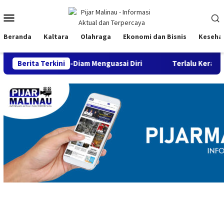
Loncat
Menu
ke
konten
Mobile
Beranda
Kaltara
Olahraga
Ekonomi dan Bisnis
Keseha
Diam-Diam Menguasai Diri
Berita Terkini
Terlalu Keras pada Diri Sendiri?