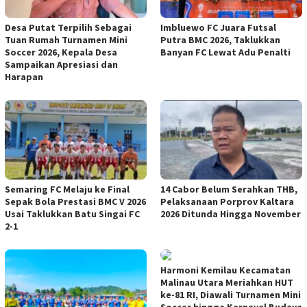
Desa Putat Terpilih Sebagai
Imbluewo FC Juara Futsal
Tuan Rumah Turnamen Mini
Putra BMC 2026, Taklukkan
Soccer 2026, Kepala Desa
Banyan FC Lewat Adu Penalti
Sampaikan Apresiasi dan
Harapan
Semaring FC Melaju ke Final
14 Cabor Belum Serahkan THB,
Sepak Bola Prestasi BMC V 2026
Pelaksanaan Porprov Kaltara
Usai Taklukkan Batu Singai FC
2026 Ditunda Hingga November
2-1
Harmoni Kemilau Kecamatan
Malinau Utara Meriahkan HUT
ke-81 RI, Diawali Turnamen Mini
Soccer hingga Karnaval Budaya