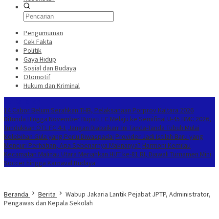
Pengumuman
Cek Fakta
Politik
Gaya Hidup
Sosial dan Budaya
Otomotif
Hukum dan Kriminal
Berita Terkini
14 Cabor Belum Serahkan THB, Pelaksanaan Porprov Kaltara 2026
Ditunda Hingga November
Bupati FC Melaju ke Semifinal U-45 BMC 2026,
Tundukkan OTL FC 4-1
Jangan Diabaikan! Ini Tanda-Tanda Tubuh Mulai
Kelebihan Gula yang Perlu Diwaspadai
Provider Jadi Istilah Baru yang
Mencuri Perhatian, Apa Sebenarnya Maknanya?
Harmoni Kemilau
Kecamatan Malinau Utara Meriahkan HUT ke-81 RI, Diawali Turnamen Mini
Soccer hingga Karnaval Budaya
Beranda
Berita
Wabup Jakaria Lantik Pejabat JPTP, Administrator,
Pengawas dan Kepala Sekolah