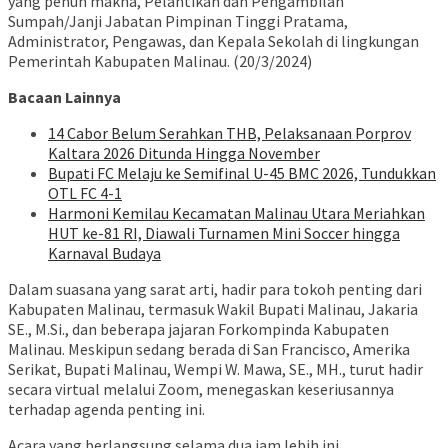
yang penuh makna, Pelantikan dan Pengambilan
Sumpah/Janji Jabatan Pimpinan Tinggi Pratama,
Administrator, Pengawas, dan Kepala Sekolah di lingkungan
Pemerintah Kabupaten Malinau. (20/3/2024)
Bacaan Lainnya
14 Cabor Belum Serahkan THB, Pelaksanaan Porprov
Kaltara 2026 Ditunda Hingga November
Bupati FC Melaju ke Semifinal U-45 BMC 2026, Tundukkan
OTL FC 4-1
Harmoni Kemilau Kecamatan Malinau Utara Meriahkan
HUT ke-81 RI, Diawali Turnamen Mini Soccer hingga
Karnaval Budaya
Dalam suasana yang sarat arti, hadir para tokoh penting dari
Kabupaten Malinau, termasuk Wakil Bupati Malinau, Jakaria
SE., M.Si., dan beberapa jajaran Forkompinda Kabupaten
Malinau. Meskipun sedang berada di San Francisco, Amerika
Serikat, Bupati Malinau, Wempi W. Mawa, SE., MH., turut hadir
secara virtual melalui Zoom, menegaskan keseriusannya
terhadap agenda penting ini.
Acara yang berlangsung selama dua jam lebih ini