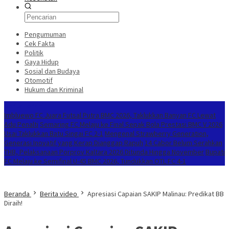
Pengumuman
Cek Fakta
Politik
Gaya Hidup
Sosial dan Budaya
Otomotif
Hukum dan Kriminal
Berita Terkini
Imbluewo FC Juara Futsal Putra BMC 2026, Taklukkan Banyan FC Lewat
Adu Penalti
Semaring FC Melaju ke Final Sepak Bola Prestasi BMC V 2026
Usai Taklukkan Batu Singai FC 2-1
Mengenal Strawberry Generation,
Generasi Inovatif yang Kerap Dianggap Rapuh
14 Cabor Belum Serahkan
THB, Pelaksanaan Porprov Kaltara 2026 Ditunda Hingga November
Bupati
FC Melaju ke Semifinal U-45 BMC 2026, Tundukkan OTL FC 4-1
Beranda
Berita video
Apresiasi Capaian SAKIP Malinau: Predikat BB
Diraih!