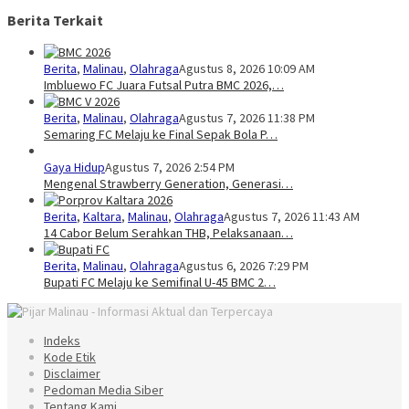
Berita Terkait
Berita
,
Malinau
,
Olahraga
Agustus 8, 2026 10:09 AM
Imbluewo FC Juara Futsal Putra BMC 2026,…
Berita
,
Malinau
,
Olahraga
Agustus 7, 2026 11:38 PM
Semaring FC Melaju ke Final Sepak Bola P…
Gaya Hidup
Agustus 7, 2026 2:54 PM
Mengenal Strawberry Generation, Generasi…
Berita
,
Kaltara
,
Malinau
,
Olahraga
Agustus 7, 2026 11:43 AM
14 Cabor Belum Serahkan THB, Pelaksanaan…
Berita
,
Malinau
,
Olahraga
Agustus 6, 2026 7:29 PM
Bupati FC Melaju ke Semifinal U-45 BMC 2…
Indeks
Kode Etik
Disclaimer
Pedoman Media Siber
Tentang Kami