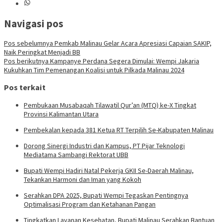
Navigasi pos
Pos sebelumnya
Pemkab Malinau Gelar Acara Apresiasi Capaian SAKIP,
Naik Peringkat Menjadi BB
Pos berikutnya
Kampanye Perdana Segera Dimulai: Wempi Jakaria
Kukuhkan Tim Pemenangan Koalisi untuk Pilkada Malinau 2024
Pos terkait
Pembukaan Musabaqah Tilawatil Qur’an (MTQ) ke-X Tingkat
Provinsi Kalimantan Utara
Pembekalan kepada 381 Ketua RT Terpilih Se-Kabupaten Malinau
Dorong Sinergi Industri dan Kampus, PT Pijar Teknologi
Mediatama Sambangi Rektorat UBB
Bupati Wempi Hadiri Natal Pekerja GKII Se-Daerah Malinau,
Tekankan Harmoni dan Iman yang Kokoh
Serahkan DPA 2025, Bupati Wempi Tegaskan Pentingnya
Optimalisasi Program dan Ketahanan Pangan
Tingkatkan Layanan Kesehatan, Bupati Malinau Serahkan Bantuan