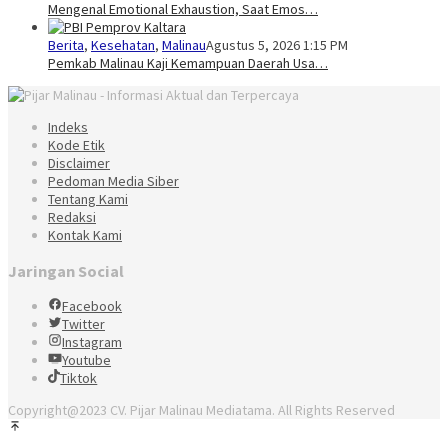
Mengenal Emotional Exhaustion, Saat Emos…
Berita
,
Kesehatan
,
Malinau
Agustus 5, 2026 1:15 PM
Pemkab Malinau Kaji Kemampuan Daerah Usa…
Indeks
Kode Etik
Disclaimer
Pedoman Media Siber
Tentang Kami
Redaksi
Kontak Kami
Jaringan Social
Facebook
Twitter
Instagram
Youtube
Tiktok
Copyright@2023 CV. Pijar Malinau Mediatama. All Rights Reserved