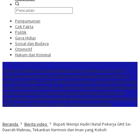
Pengumuman
Cek Fakta
Politik
Gaya Hidup
Sosial dan Budaya
Otomotif
Hukum dan Kriminal
Berita Terkini
Harmoni Kemilau Kecamatan Malinau Utara Meriahkan HUT ke-81 RI,
Diawali Turnamen Mini Soccer hingga Karnaval Budaya
Pelita Putra FC
Melaju ke Final BMC V 2026 Usai Menang Dramatis Lewat Adu Penalti
Tren
Dress Well: Tampil Simpel, Rapi, dan Elegan Tanpa Harus Mahal
Mengenal
Emotional Exhaustion, Saat Emosi Terasa Benar-Benar Terkuras di
Tengah Padatnya Aktivitas
Pemkab Malinau Kaji Kemampuan Daerah Usai
4.000 Peserta PBI Pemprov Kaltara Terancam Dinonaktifkan
Beranda
Berita video
Bupati Wempi Hadiri Natal Pekerja GKII Se-
Daerah Malinau, Tekankan Harmoni dan Iman yang Kokoh