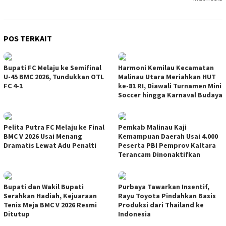
POS TERKAIT
Bupati FC Melaju ke Semifinal
Harmoni Kemilau Kecamatan
U-45 BMC 2026, Tundukkan OTL
Malinau Utara Meriahkan HUT
FC 4-1
ke-81 RI, Diawali Turnamen Mini
Soccer hingga Karnaval Budaya
Pelita Putra FC Melaju ke Final
Pemkab Malinau Kaji
BMC V 2026 Usai Menang
Kemampuan Daerah Usai 4.000
Dramatis Lewat Adu Penalti
Peserta PBI Pemprov Kaltara
Terancam Dinonaktifkan
Bupati dan Wakil Bupati
Purbaya Tawarkan Insentif,
Serahkan Hadiah, Kejuaraan
Rayu Toyota Pindahkan Basis
Tenis Meja BMC V 2026 Resmi
Produksi dari Thailand ke
Ditutup
Indonesia