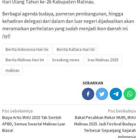
Hari Ulang Tahun ke-26 Kabupaten Malinau.
Berbagai agenda budaya, pameran pembangunan, hingga
kehadiran delegasi dari dalam dan luar negeri dijadwalkan akan
meramaikan perhelatan yang sudah menjadi ikon daerah ini.
(syl)
Berita Indonesia Hari Ini
Berita Kaltara Hari Ini
Berita Malinau Hari Ini
breaking news
Irau Malinau 2025
malinau
SEBARKAN
Navigasi
Pos sebelumnya
Pos berikutnya
Biaya Artis IRAU 2025 Tak Sentuh
Bakal Pecahkan Rekor MURI, IRAU
pos
APBD, Semua Swasta! Malinau Luar
Malinau 2025 Jadi Festival Budaya
Biasa!
Terbesar Sepanjang Sejarah
Indonesia