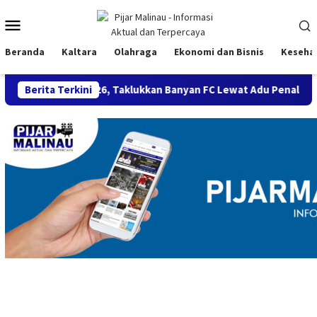
Loncat
Menu
ke
konten
Mobile
Beranda
Kaltara
Olahraga
Ekonomi dan Bisnis
Keseha
MC 2026, Taklukkan Banyan FC Lewat Adu Penalti
Berita Terkini
Semaring