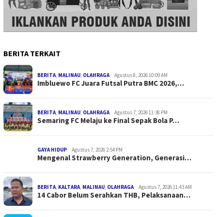
BERITA TERKAIT
BERITA
,
MALINAU
,
OLAHRAGA
Agustus 8, 2026 10:09 AM
Imbluewo FC Juara Futsal Putra BMC 2026,…
BERITA
,
MALINAU
,
OLAHRAGA
Agustus 7, 2026 11:38 PM
Semaring FC Melaju ke Final Sepak Bola P…
GAYA HIDUP
Agustus 7, 2026 2:54 PM
Mengenal Strawberry Generation, Generasi…
BERITA
,
KALTARA
,
MALINAU
,
OLAHRAGA
Agustus 7, 2026 11:43 AM
14 Cabor Belum Serahkan THB, Pelaksanaan…