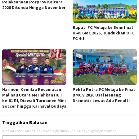
Pelaksanaan Porprov Kaltara
2026 Ditunda Hingga November
Bupati FC Melaju ke Semifinal
U-45 BMC 2026, Tundukkan OTL
FC 4-1
Harmoni Kemilau Kecamatan
Pelita Putra FC Melaju ke Final
Malinau Utara Meriahkan HUT
BMC V 2026 Usai Menang
ke-81 RI, Diawali Turnamen Mini
Dramatis Lewat Adu Penalti
Soccer hingga Karnaval Budaya
Tinggalkan Balasan
Alamat email Anda tidak akan dipublikasikan.
Ruas yang wajib ditandai
*