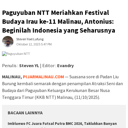
Paguyuban NTT Meriahkan Festival
Budaya Irau ke-11 Malinau, Antonius:
Beginilah Indonesia yang Seharusnya
Steven Yoel Lufung
Oktober 12, 2025 5:47 PM
Penulis :
Steven YL
| Editor :
Evandry
MALINAU,
PIJARMALINAU.COM
— Suasana sore di Padan Liu
Burung kembali semarak dengan penampilan Atraksi Seni dan
Budaya dari Paguyuban Keluarga Kerukunan Besar Nusa
Tenggara Timur (KKB NTT) Malinau, (11/10/2025).
BACAAN LAINNYA
Imbluewo FC Juara Futsal Putra BMC 2026, Taklukkan Banyan