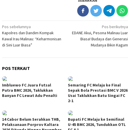
SEBARKAN
Navigasi
Pos sebelumnya
Pos berikutnya
Kapolres dan Dandim Kompak
EDANE Akui, Pesona Malinau Luar
pos
Kawal Irau Malinau: “Keharmonisan
Biasa! Budaya dan Generasi
di Sini Luar Biasa”
Mudanya Bikin Kagum
POS TERKAIT
Imbluewo FC Juara Futsal
Semaring FC Melaju ke Final
Putra BMC 2026, Taklukkan
Sepak Bola Prestasi BMC V 2026
Banyan FC Lewat Adu Penalti
Usai Taklukkan Batu Singai FC
2-1
14 Cabor Belum Serahkan THB,
Bupati FC Melaju ke Semifinal
Pelaksanaan Porprov Kaltara
U-45 BMC 2026, Tundukkan OTL
2026 Ditunda Hingga November
FC 4-1