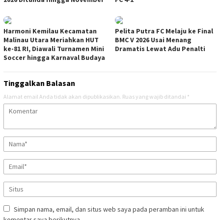
Harmoni Kemilau Kecamatan
Pelita Putra FC Melaju ke Final
Malinau Utara Meriahkan HUT
BMC V 2026 Usai Menang
ke-81 RI, Diawali Turnamen Mini
Dramatis Lewat Adu Penalti
Soccer hingga Karnaval Budaya
Tinggalkan Balasan
Alamat email Anda tidak akan dipublikasikan.
Ruas yang wajib ditandai
*
Simpan nama, email, dan situs web saya pada peramban ini untuk
komentar saya berikutnya.