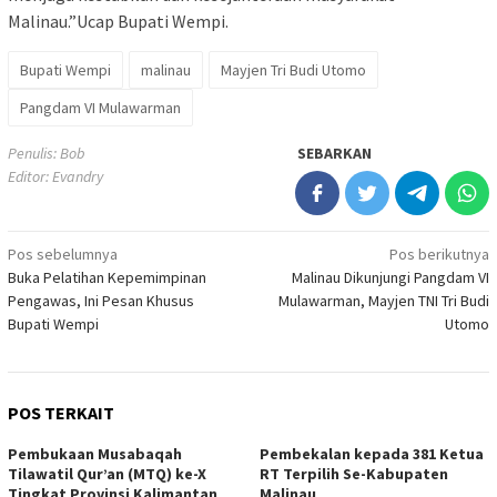
Malinau.”Ucap Bupati Wempi.
Bupati Wempi
malinau
Mayjen Tri Budi Utomo
Pangdam VI Mulawarman
Penulis: Bob
SEBARKAN
Editor: Evandry
Navigasi
Pos sebelumnya
Pos berikutnya
Buka Pelatihan Kepemimpinan
Malinau Dikunjungi Pangdam VI
pos
Pengawas, Ini Pesan Khusus
Mulawarman, Mayjen TNI Tri Budi
Bupati Wempi
Utomo
POS TERKAIT
Pembukaan Musabaqah
Pembekalan kepada 381 Ketua
Tilawatil Qur’an (MTQ) ke-X
RT Terpilih Se-Kabupaten
Tingkat Provinsi Kalimantan
Malinau