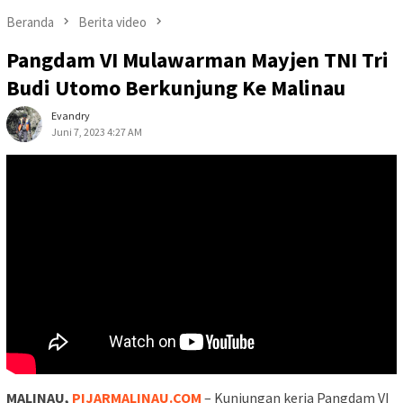
Beranda
Berita video
Pangdam VI Mulawarman Mayjen TNI Tri
Budi Utomo Berkunjung Ke Malinau
Evandry
Juni 7, 2023 4:27 AM
MALINAU,
PIJARMALINAU.COM
– Kunjungan kerja Pangdam VI