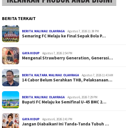
BERITA TERKAIT
BERITA
,
MALINAU
,
OLAHRAGA
Agustus 7, 2026 11:38 PM
Semaring FC Melaju ke Final Sepak Bola P…
GAYA HIDUP
Agustus 7, 2026 2:54 PM
Mengenal Strawberry Generation, Generasi…
BERITA
,
KALTARA
,
MALINAU
,
OLAHRAGA
Agustus 7, 2026 11:43 AM
14 Cabor Belum Serahkan THB, Pelaksanaan…
BERITA
,
MALINAU
,
OLAHRAGA
Agustus 6, 2026 7:29 PM
Bupati FC Melaju ke Semifinal U-45 BMC 2…
GAYA HIDUP
Agustus 6, 2026 2:41 PM
Jangan Diabaikan! Ini Tanda-Tanda Tubuh …