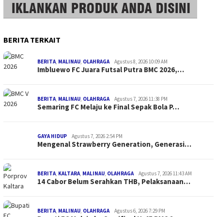
BERITA TERKAIT
BERITA
,
MALINAU
,
OLAHRAGA
Agustus 8, 2026 10:09 AM
Imbluewo FC Juara Futsal Putra BMC 2026,…
BERITA
,
MALINAU
,
OLAHRAGA
Agustus 7, 2026 11:38 PM
Semaring FC Melaju ke Final Sepak Bola P…
GAYA HIDUP
Agustus 7, 2026 2:54 PM
Mengenal Strawberry Generation, Generasi…
BERITA
,
KALTARA
,
MALINAU
,
OLAHRAGA
Agustus 7, 2026 11:43 AM
14 Cabor Belum Serahkan THB, Pelaksanaan…
BERITA
,
MALINAU
,
OLAHRAGA
Agustus 6, 2026 7:29 PM