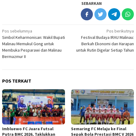
SEBARKAN
Navigasi
Pos sebelumnya
Pos berikutnya
Simbol Keharmonisan: Wakil Bupati
Festival Budaya IRAU Malinau:
pos
Malinau Memukul Gong untuk
Berkah Ekonomi dan Harapan
Membuka Pesparawi dan Malinau
untuk Rutin Digelar Setiap Tahun
Bermazmur II
POS TERKAIT
Imbluewo FC Juara Futsal
Semaring FC Melaju ke Final
Putra BMC 2026, Taklukkan
Sepak Bola Prestasi BMC V 2026