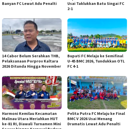
Banyan FC Lewat Adu Penalti
Usai Taklukkan Batu Singai FC
2-1
14 Cabor Belum Serahkan THB,
Bupati FC Melaju ke Semifinal
Pelaksanaan Porprov Kaltara
U-45 BMC 2026, Tundukkan OTL
2026 Ditunda Hingga November
FC 4-1
Harmoni Kemilau Kecamatan
Pelita Putra FC Melaju ke Final
Malinau Utara Meriahkan HUT
BMC V 2026 Usai Menang
ke-81 RI, Diawali Turnamen Mini
Dramatis Lewat Adu Penalti
Soccer hingga Karnaval Budaya