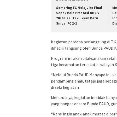
Semaring FC Melaju ke Final
Me
Sepak Bola Prestasi BMC V
Ge
2026 Usai Taklukkan Batu
In
Singai FC 2-1
Di
Kegiatan perdana berlangsung di TK 
dihadiri langsung oleh Bunda PAUD 
Program ini akan dilaksanakan selam
tiga kecamatan terdekat di wilayah 
“Melalui Bunda PAUD Menyapa ini, kam
pendamping anak, tetapi juga sebaga
di sela kegiatan.
Menurutnya, kegiatan ini tidak hanya
yang hangat antara Bunda PAUD, guru
“Kami ingin anak-anak merasa diperh