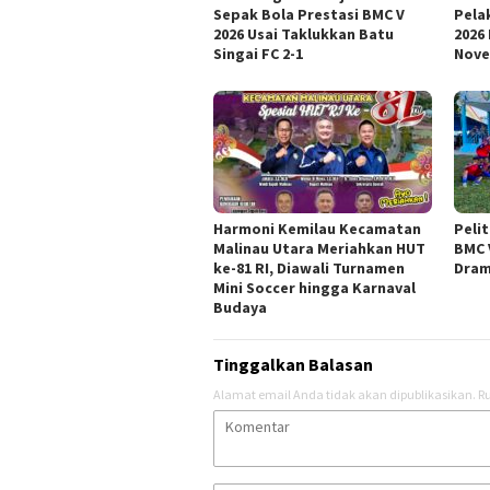
Sepak Bola Prestasi BMC V
Pela
2026 Usai Taklukkan Batu
2026
Singai FC 2-1
Nov
Harmoni Kemilau Kecamatan
Pelit
Malinau Utara Meriahkan HUT
BMC 
ke-81 RI, Diawali Turnamen
Dram
Mini Soccer hingga Karnaval
Budaya
Tinggalkan Balasan
Alamat email Anda tidak akan dipublikasikan.
Ru