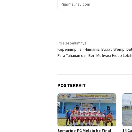
Pijarmalinau.com
Navigasi
Pos sebelumnya
Kepemimpinan Humanis, Bupati Wempi Dat
pos
Para Tahanan dan Beri Motivasi Hidup Lebih
POS TERKAIT
Semaring FC Melaju ke Final
14 C