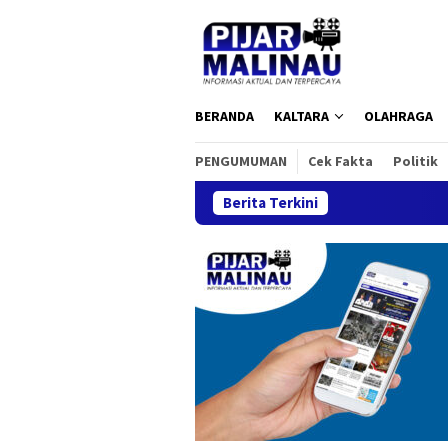
Loncat
ke
konten
BERANDA
KALTARA
OLAHRAGA
PENGUMUMAN
Cek Fakta
Politik
Berita Terkini
Semari