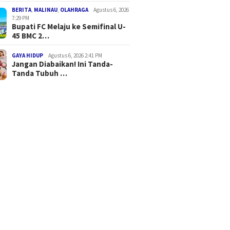
BERITA
,
MALINAU
,
OLAHRAGA
Agustus 6, 2026
7:29 PM
Bupati FC Melaju ke Semifinal U-
45 BMC 2…
GAYA HIDUP
Agustus 6, 2026 2:41 PM
Jangan Diabaikan! Ini Tanda-
Tanda Tubuh …