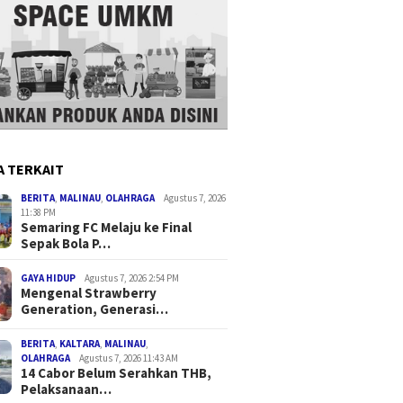
A TERKAIT
BERITA
,
MALINAU
,
OLAHRAGA
Agustus 7, 2026
11:38 PM
Semaring FC Melaju ke Final
Sepak Bola P…
GAYA HIDUP
Agustus 7, 2026 2:54 PM
Mengenal Strawberry
Generation, Generasi…
BERITA
,
KALTARA
,
MALINAU
,
OLAHRAGA
Agustus 7, 2026 11:43 AM
14 Cabor Belum Serahkan THB,
Pelaksanaan…