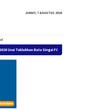
JUMAT, 7 AGUSTUS 2026
al
an Batu Singai FC 2-1
Mengenal Strawberry Generation, 