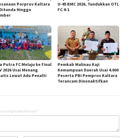
ksanaan Porprov Kaltara
U-45 BMC 2026, Tundukkan OTL
 Ditunda Hingga
FC 4-1
ember
a Putra FC Melaju ke Final
Pemkab Malinau Kaji
V 2026 Usai Menang
Kemampuan Daerah Usai 4.000
atis Lewat Adu Penalti
Peserta PBI Pemprov Kaltara
Terancam Dinonaktifkan
as yang wajib ditandai
*