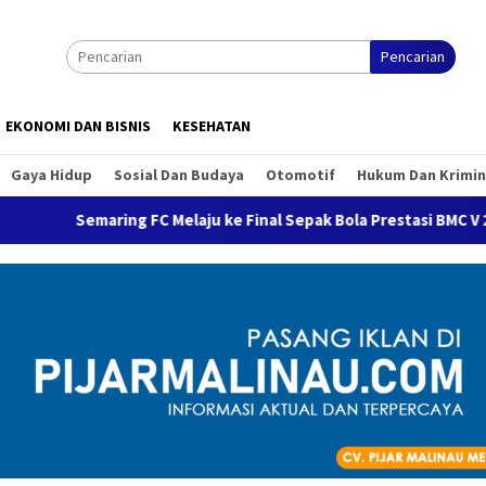
Pencarian
EKONOMI DAN BISNIS
KESEHATAN
Gaya Hidup
Sosial Dan Budaya
Otomotif
Hukum Dan Krimin
ng FC Melaju ke Final Sepak Bola Prestasi BMC V 2026 Usai Taklukk