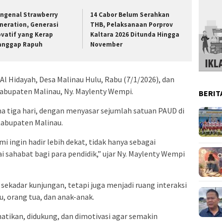
ngenal Strawberry
14 Cabor Belum Serahkan
neration, Generasi
THB, Pelaksanaan Porprov
ovatif yang Kerap
Kaltara 2026 Ditunda Hingga
anggap Rapuh
November
Al Hidayah, Desa Malinau Hulu, Rabu (7/1/2026), dan
Kabupaten Malinau, Ny. Maylenty Wempi.
BERIT
a tiga hari, dengan menyasar sejumlah satuan PAUD di
Kabupaten Malinau.
i ingin hadir lebih dekat, tidak hanya sebagai
i sahabat bagi para pendidik,” ujar Ny. Maylenty Wempi
 sekadar kunjungan, tetapi juga menjadi ruang interaksi
, orang tua, dan anak-anak.
atikan, didukung, dan dimotivasi agar semakin