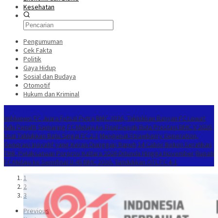
Kesehatan
Pengumuman
Cek Fakta
Politik
Gaya Hidup
Sosial dan Budaya
Otomotif
Hukum dan Kriminal
Berita Terkini
Imbluewo FC Juara Futsal Putra BMC 2026, Taklukkan Banyan FC Lewat
Adu Penalti
Semaring FC Melaju ke Final Sepak Bola Prestasi BMC V 2026
Usai Taklukkan Batu Singai FC 2-1
Mengenal Strawberry Generation,
Generasi Inovatif yang Kerap Dianggap Rapuh
14 Cabor Belum Serahkan
THB, Pelaksanaan Porprov Kaltara 2026 Ditunda Hingga November
Bupati
FC Melaju ke Semifinal U-45 BMC 2026, Tundukkan OTL FC 4-1
1
2
3
Previous