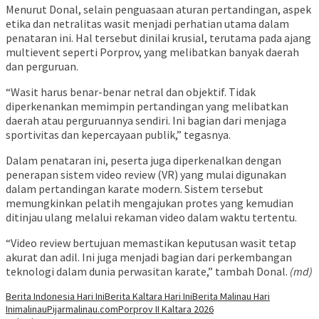
Menurut Donal, selain penguasaan aturan pertandingan, aspek
etika dan netralitas wasit menjadi perhatian utama dalam
penataran ini. Hal tersebut dinilai krusial, terutama pada ajang
multievent seperti Porprov, yang melibatkan banyak daerah
dan perguruan.
“Wasit harus benar-benar netral dan objektif. Tidak
diperkenankan memimpin pertandingan yang melibatkan
daerah atau perguruannya sendiri. Ini bagian dari menjaga
sportivitas dan kepercayaan publik,” tegasnya.
Dalam penataran ini, peserta juga diperkenalkan dengan
penerapan sistem video review (VR) yang mulai digunakan
dalam pertandingan karate modern. Sistem tersebut
memungkinkan pelatih mengajukan protes yang kemudian
ditinjau ulang melalui rekaman video dalam waktu tertentu.
“Video review bertujuan memastikan keputusan wasit tetap
akurat dan adil. Ini juga menjadi bagian dari perkembangan
teknologi dalam dunia perwasitan karate,” tambah Donal.
(md)
Berita Indonesia Hari Ini
Berita Kaltara Hari Ini
Berita Malinau Hari
Ini
malinau
Pijarmalinau.com
Porprov II Kaltara 2026