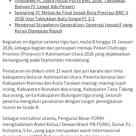
Imbluewo FC Juara Futsal Putra BMC 2026, Taklukkan
Banyan FC Lewat Adu Penalti
Semaring FC Melaju ke Final Sepak Bola Prestasi BMC V
2026 Usai Taklukkan Batu Singai FC 2-1
Mengenal Strawberry Generation, Generasi Inovatif yang
Kerap Dianggap Rapuh
Kegiatan ini digelar selama tiga hari, mulai 8 hingga 10 Januari
2026, sebagai bagian dari persiapan menuju Pekan Olahraga
Provinsi (Porprov) II Kalimantan Utara 2026 yang dijadwalkan
berlangsung pada September mendatang.
Penataran ini diikuti oleh 21 wasit dan juri karate dari lima
kabupaten/kota se-Kalimantan Utara. Peserta berasal dari
Kabupaten Malinau dan Kota Tarakan masing-masing tujuh
orang, Kabupaten Nunukan dua orang, Kabupaten Tana Tidung
dua orang, serta Kabupaten Bulungan tiga orang. Seluruh
peserta mengikuti penataran dengan target peningkatan
lisensi ke Grade B.
Sebagai instruktur utama, Pengurus Besar FORKI
menghadirkan Wakil Ketua I Dewan Wasit PB FORKI, Donal P.L.
Kolopita, S.Sn., yang juga merupakan wasit internasional