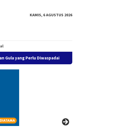
KAMIS, 6 AGUSTUS 2026
al
g Perlu Diwaspadai
Provider Jadi Istilah Baru yang Menc