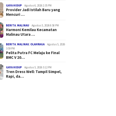
GAYA HIDUP
Agustus 6, 2026 2:35 PM
Provider Jadi Istilah Baru yang
Mencuri …
BERITA
,
MALINAU
Agustus 5, 2026 8:58 PM
Harmoni Kemilau Kecamatan
Malinau Utara …
BERITA
,
MALINAU
,
OLAHRAGA
Agustus 5, 2026
3:59 PM
Pelita Putra FC Melaju ke Final
BMC V 20…
GAYA HIDUP
Agustus 5, 2026 3:12 PM
Tren Dress Well: Tampil Simpel,
Rapi, da…