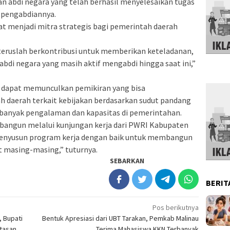
n abdi negara yang telah berhasil menyelesaikan tugas
i pengabdiannya.
t menjadi mitra strategis bagi pemerintah daerah
 teruslah berkontribusi untuk memberikan keteladanan,
abdi negara yang masih aktif mengabdi hingga saat ini,”
i, dapat memunculkan pemikiran yang bisa
 daerah terkait kebijakan berdasarkan sudut pandang
 banyak pengalaman dan kapasitas di pemerintahan.
bangun melalui kunjungan kerja dari PWRI Kabupaten
menyusun program kerja dengan baik untuk membangun
t masing-masing,” tuturnya.
SEBARKAN
BERIT
Pos berikutnya
 Bupati
Bentuk Apresiasi dari UBT Tarakan, Pemkab Malinau
tasan
Terima Mahasiswa KKN Terbanyak