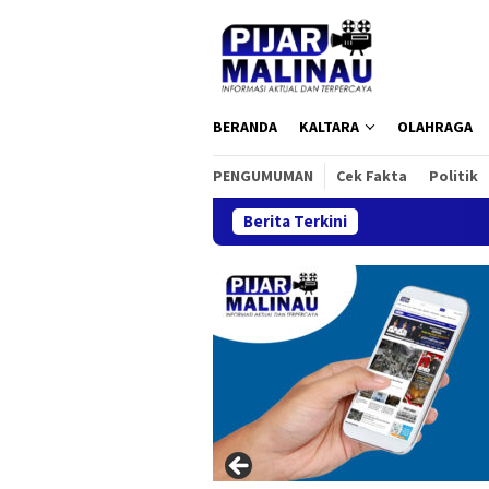
Loncat
ke
konten
BERANDA
KALTARA
OLAHRAGA
PENGUMUMAN
Cek Fakta
Politik
Berita Terkini
Ja