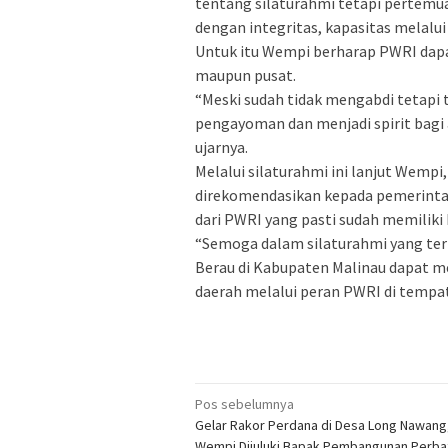
tentang silaturahmi tetapi pertemua
dengan integritas, kapasitas melalu
Untuk itu Wempi berharap PWRI dapa
maupun pusat.
“Meski sudah tidak mengabdi tetapi
pengayoman dan menjadi spirit bagi 
ujarnya.
Melalui silaturahmi ini lanjut Wemp
direkomendasikan kepada pemerintah
dari PWRI yang pasti sudah memiliki
“Semoga dalam silaturahmi yang ter
Berau di Kabupaten Malinau dapat 
daerah melalui peran PWRI di tempa
Navigasi
Pos sebelumnya
Gelar Rakor Perdana di Desa Long Nawang,
pos
Wempi Dijuluki Bapak Pembangunan Perba