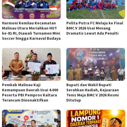
Harmoni Kemilau Kecamatan
Pelita Putra FC Melaju ke Final
Malinau Utara Meriahkan HUT
BMC V 2026 Usai Menang
ke-81 RI, Diawali Turnamen Mini
Dramatis Lewat Adu Penalti
Soccer hingga Karnaval Budaya
Pemkab Malinau Kaji
Bupati dan Wakil Bupati
Kemampuan Daerah Usai 4.000
Serahkan Hadiah, Kejuaraan
Peserta PBI Pemprov Kaltara
Tenis Meja BMC V 2026 Resmi
Terancam Dinonaktifkan
Ditutup