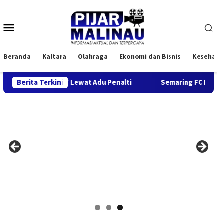
Loncat
ke
Menu
konten
Mobile
Beranda
Kaltara
Olahraga
Ekonomi dan Bisnis
Keseha
n Banyan FC Lewat Adu Penalti
Berita Terkini
Semaring FC Melaju ke Fina