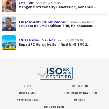
GAYA HIDUP
Agustus 7, 2026 2:54 PM
Mengenal Strawberry Generation, Generasi…
BERITA
,
KALTARA
,
MALINAU
,
OLAHRAGA
Agustus 7, 2026 11:43 AM
14 Cabor Belum Serahkan THB, Pelaksanaan…
BERITA
,
MALINAU
,
OLAHRAGA
Agustus 6, 2026 7:29 PM
Bupati FC Melaju ke Semifinal U-45 BMC 2…
INDEKS
KODE ETIK
DISCLAIMER
PEDOMAN MEDIA SIBER
TENTANG KAMI
REDAKSI
KONTAK KAMI