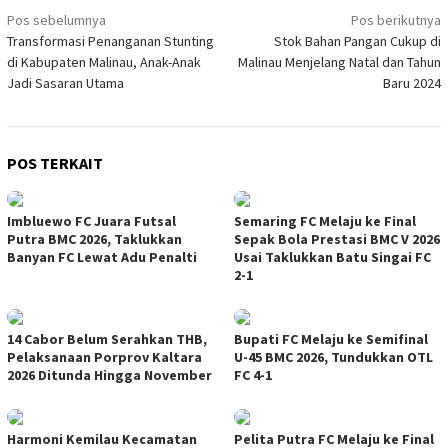
Navigasi
Pos sebelumnya
Pos berikutnya
Transformasi Penanganan Stunting
Stok Bahan Pangan Cukup di
pos
di Kabupaten Malinau, Anak-Anak
Malinau Menjelang Natal dan Tahun
Jadi Sasaran Utama
Baru 2024
POS TERKAIT
Imbluewo FC Juara Futsal
Semaring FC Melaju ke Final
Putra BMC 2026, Taklukkan
Sepak Bola Prestasi BMC V 2026
Banyan FC Lewat Adu Penalti
Usai Taklukkan Batu Singai FC
2-1
14 Cabor Belum Serahkan THB,
Bupati FC Melaju ke Semifinal
Pelaksanaan Porprov Kaltara
U-45 BMC 2026, Tundukkan OTL
2026 Ditunda Hingga November
FC 4-1
Harmoni Kemilau Kecamatan
Pelita Putra FC Melaju ke Final