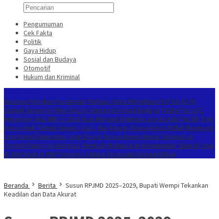
Pengumuman
Cek Fakta
Politik
Gaya Hidup
Sosial dan Budaya
Otomotif
Hukum dan Kriminal
Berita Terkini
Harmoni Kemilau Kecamatan Malinau Utara Meriahkan HUT ke-81 RI,
Diawali Turnamen Mini Soccer hingga Karnaval Budaya
Pelita Putra FC
Melaju ke Final BMC V 2026 Usai Menang Dramatis Lewat Adu Penalti
Tren
Dress Well: Tampil Simpel, Rapi, dan Elegan Tanpa Harus Mahal
Mengenal
Emotional Exhaustion, Saat Emosi Terasa Benar-Benar Terkuras di
Tengah Padatnya Aktivitas
Pemkab Malinau Kaji Kemampuan Daerah Usai
4.000 Peserta PBI Pemprov Kaltara Terancam Dinonaktifkan
Beranda
Berita
Susun RPJMD 2025–2029, Bupati Wempi Tekankan
Keadilan dan Data Akurat