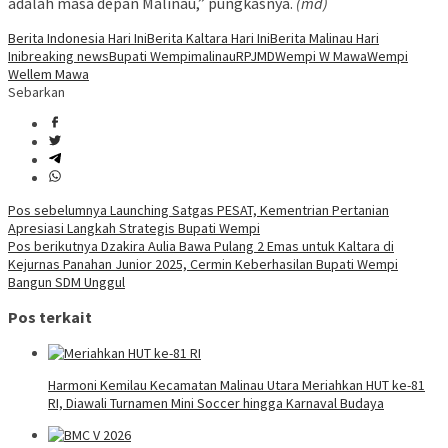
adalah masa depan Malinau,” pungkasnya.
(md)
Berita Indonesia Hari Ini
Berita Kaltara Hari Ini
Berita Malinau Hari
Ini
breaking news
Bupati Wempi
malinau
RPJMD
Wempi W Mawa
Wempi
Wellem Mawa
Sebarkan
Navigasi
Pos sebelumnya
Launching Satgas PESAT, Kementrian Pertanian
Apresiasi Langkah Strategis Bupati Wempi
pos
Pos berikutnya
Dzakira Aulia Bawa Pulang 2 Emas untuk Kaltara di
Kejurnas Panahan Junior 2025, Cermin Keberhasilan Bupati Wempi
Bangun SDM Unggul
Pos terkait
Harmoni Kemilau Kecamatan Malinau Utara Meriahkan HUT ke-81
RI, Diawali Turnamen Mini Soccer hingga Karnaval Budaya