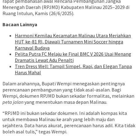
rapat pembahasan awal Rencana Pembangunan Jangka
Menengah Daerah (RPJMD) Kabupaten Malinau 2025–2029 di
Ruang Intulun, Kamis (26/6/2025).
Bacaan Lainnya
Harmoni Kemilau Kecamatan Malinau Utara Meriahkan
HUT ke-81 RI, Diawali Turnamen Mini Soccer hingga
Karnaval Budaya
Pelita Putra FC Melaju ke Final BMC V 2026 Usai Menang
Dramatis Lewat Adu Penalti
Tren Dress Well: Tampil Simpel, Rapi, dan Elegan Tanpa
Harus Mahal
Dalam arahannya, Bupati Wempi menegaskan pentingnya
perencanaan pembangunan yang tidak asal-asalan. Bagi
Wempi, dokumen RPJMD bukan sekadar formalitas, melainkan
peta jalan
yang menentukan masa depan Malinau.
“RPJMD ini bukan sekadar dokumen. Ini adalah kompas kita
untuk membawa Malinau ke arah yang lebih maju dan
sejahtera. Data harus akurat, perencanaan harus adil. Kita tidak
boleh asal tulis,” tegas Wempi.