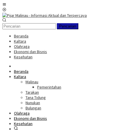
Loncat
Menu
ke
Mobile
konten
Pencarian
Beranda
Kaltara
Olahraga
Ekonomi dan Bisnis
Kesehatan
Beranda
Kaltara
Malinau
Pemerintahan
Tarakan
Tana Tidung
Nunukan
Bulungan
Olahraga
Ekonomi dan Bisnis
Kesehatan