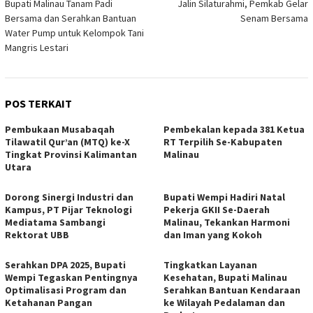
Bupati Malinau Tanam Padi
Jalin Silaturahmi, Pemkab Gelar
pos
Bersama dan Serahkan Bantuan
Senam Bersama
Water Pump untuk Kelompok Tani
Mangris Lestari
POS TERKAIT
Pembukaan Musabaqah
Pembekalan kepada 381 Ketua
Tilawatil Qur’an (MTQ) ke-X
RT Terpilih Se-Kabupaten
Tingkat Provinsi Kalimantan
Malinau
Utara
Dorong Sinergi Industri dan
Bupati Wempi Hadiri Natal
Kampus, PT Pijar Teknologi
Pekerja GKII Se-Daerah
Mediatama Sambangi
Malinau, Tekankan Harmoni
Rektorat UBB
dan Iman yang Kokoh
Serahkan DPA 2025, Bupati
Tingkatkan Layanan
Wempi Tegaskan Pentingnya
Kesehatan, Bupati Malinau
Optimalisasi Program dan
Serahkan Bantuan Kendaraan
Ketahanan Pangan
ke Wilayah Pedalaman dan