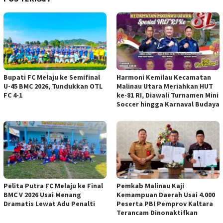
Bupati FC Melaju ke Semifinal
Harmoni Kemilau Kecamatan
U-45 BMC 2026, Tundukkan OTL
Malinau Utara Meriahkan HUT
FC 4-1
ke-81 RI, Diawali Turnamen Mini
Soccer hingga Karnaval Budaya
Pelita Putra FC Melaju ke Final
Pemkab Malinau Kaji
BMC V 2026 Usai Menang
Kemampuan Daerah Usai 4.000
Dramatis Lewat Adu Penalti
Peserta PBI Pemprov Kaltara
Terancam Dinonaktifkan