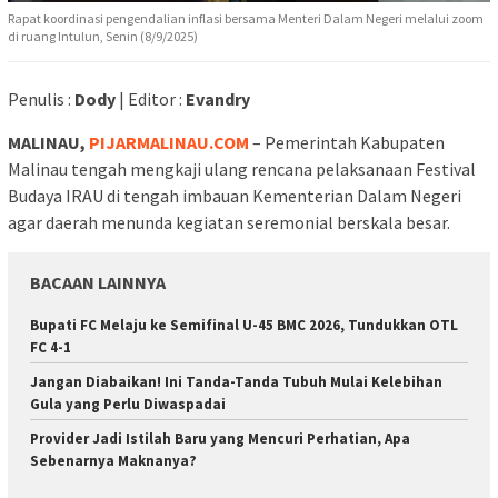
Rapat koordinasi pengendalian inflasi bersama Menteri Dalam Negeri melalui zoom
di ruang Intulun, Senin (8/9/2025)
Penulis :
Dody
| Editor :
Evandry
MALINAU,
PIJARMALINAU.COM
– Pemerintah Kabupaten
Malinau tengah mengkaji ulang rencana pelaksanaan Festival
Budaya IRAU di tengah imbauan Kementerian Dalam Negeri
agar daerah menunda kegiatan seremonial berskala besar.
BACAAN LAINNYA
Bupati FC Melaju ke Semifinal U-45 BMC 2026, Tundukkan OTL
FC 4-1
Jangan Diabaikan! Ini Tanda-Tanda Tubuh Mulai Kelebihan
Gula yang Perlu Diwaspadai
Provider Jadi Istilah Baru yang Mencuri Perhatian, Apa
Sebenarnya Maknanya?