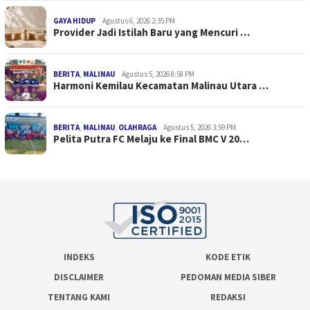
GAYA HIDUP
Agustus 6, 2026 2:35 PM
Provider Jadi Istilah Baru yang Mencuri …
BERITA
,
MALINAU
Agustus 5, 2026 8:58 PM
Harmoni Kemilau Kecamatan Malinau Utara …
BERITA
,
MALINAU
,
OLAHRAGA
Agustus 5, 2026 3:59 PM
Pelita Putra FC Melaju ke Final BMC V 20…
INDEKS
KODE ETIK
DISCLAIMER
PEDOMAN MEDIA SIBER
TENTANG KAMI
REDAKSI