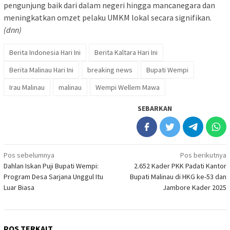
pengunjung baik dari dalam negeri hingga mancanegara dan
meningkatkan omzet pelaku UMKM lokal secara signifikan.
(dnn)
Berita Indonesia Hari Ini
Berita Kaltara Hari Ini
Berita Malinau Hari Ini
breaking news
Bupati Wempi
Irau Malinau
malinau
Wempi Wellem Mawa
SEBARKAN
Navigasi
Pos sebelumnya
Pos berikutnya
Dahlan Iskan Puji Bupati Wempi:
2.652 Kader PKK Padati Kantor
pos
Program Desa Sarjana Unggul Itu
Bupati Malinau di HKG ke-53 dan
Luar Biasa
Jambore Kader 2025
POS TERKAIT