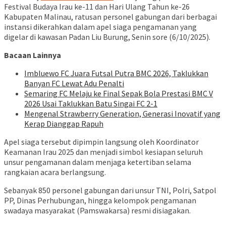
Festival Budaya Irau ke-11 dan Hari Ulang Tahun ke-26
Kabupaten Malinau, ratusan personel gabungan dari berbagai
instansi dikerahkan dalam apel siaga pengamanan yang
digelar di kawasan Padan Liu Burung, Senin sore (6/10/2025).
Bacaan Lainnya
Imbluewo FC Juara Futsal Putra BMC 2026, Taklukkan
Banyan FC Lewat Adu Penalti
Semaring FC Melaju ke Final Sepak Bola Prestasi BMC V
2026 Usai Taklukkan Batu Singai FC 2-1
Mengenal Strawberry Generation, Generasi Inovatif yang
Kerap Dianggap Rapuh
Apel siaga tersebut dipimpin langsung oleh Koordinator
Keamanan Irau 2025 dan menjadi simbol kesiapan seluruh
unsur pengamanan dalam menjaga ketertiban selama
rangkaian acara berlangsung.
Sebanyak 850 personel gabungan dari unsur TNI, Polri, Satpol
PP, Dinas Perhubungan, hingga kelompok pengamanan
swadaya masyarakat (Pamswakarsa) resmi disiagakan.