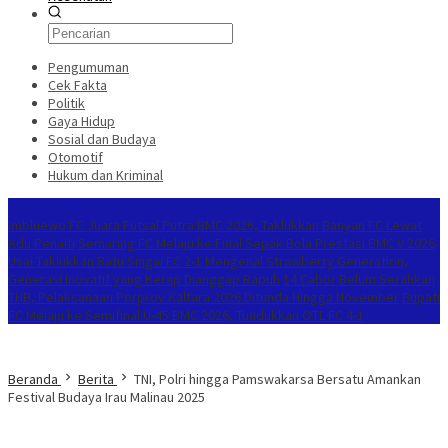
Pengumuman
Cek Fakta
Politik
Gaya Hidup
Sosial dan Budaya
Otomotif
Hukum dan Kriminal
Berita Terkini
Imbluewo FC Juara Futsal Putra BMC 2026, Taklukkan Banyan FC Lewat
Adu Penalti
Semaring FC Melaju ke Final Sepak Bola Prestasi BMC V 2026
Usai Taklukkan Batu Singai FC 2-1
Mengenal Strawberry Generation,
Generasi Inovatif yang Kerap Dianggap Rapuh
14 Cabor Belum Serahkan
THB, Pelaksanaan Porprov Kaltara 2026 Ditunda Hingga November
Bupati
FC Melaju ke Semifinal U-45 BMC 2026, Tundukkan OTL FC 4-1
Beranda
Berita
TNI, Polri hingga Pamswakarsa Bersatu Amankan
Festival Budaya Irau Malinau 2025