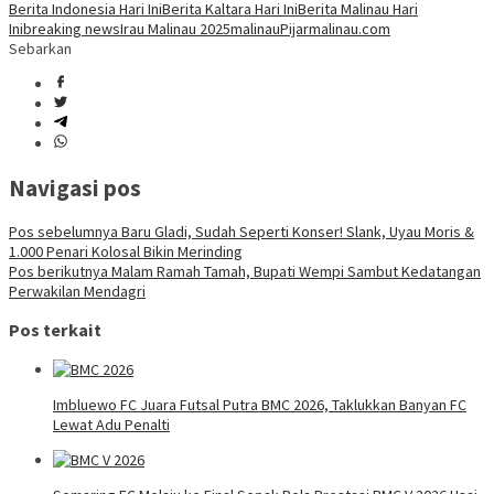
Berita Indonesia Hari Ini
Berita Kaltara Hari Ini
Berita Malinau Hari
Ini
breaking news
Irau Malinau 2025
malinau
Pijarmalinau.com
Sebarkan
Navigasi pos
Pos sebelumnya
Baru Gladi, Sudah Seperti Konser! Slank, Uyau Moris &
1.000 Penari Kolosal Bikin Merinding
Pos berikutnya
Malam Ramah Tamah, Bupati Wempi Sambut Kedatangan
Perwakilan Mendagri
Pos terkait
Imbluewo FC Juara Futsal Putra BMC 2026, Taklukkan Banyan FC
Lewat Adu Penalti