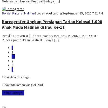
Gelaran pembukaan Festival Budaya […]
Berita
,
Kaltara
,
Malinau
Steven Yoel Lufung
September 25, 2025 7:51 PM
Koreografer Ungkap Persiapan Tarian Kolosal 1.000
Anak Muda Malinau di Irau Ke-11
Penulis : Steven YL | Editor : Evandry MALINAU, PIJARMALINAU.COM –
Puncak pembukaan Festival Budaya […]
«
1
…
7
8
9
Tidak Ada Pos Lagi.
Tidak ada laman yang di load.
Lihat Lainnya