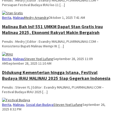
Penulis : Medry | Editor : Evandry MALINAU, PIJARMALINAU.COM –
Persiapan Festival Budaya IRAU ke-11 […]
Berita
,
Malinau
Medry Arnandra
Oktober 1, 2025 7:41 AM
Malinau Bah Ini! 551 UMKM Dapat Stan Gratis Irau
Malinau 2025, Ekonomi Rakyat Makin Bergairah
Penulis : Medry | Editor : Evandry MALINAU, PIJARMALINAU.COM –
Konsistensi Bupati Malinau Wempi W. […]
Berita
,
Malinau
Steven Yoel Lufung
September 28, 2025 11:09
AM
September 28, 2025 11:10 AM
Didukung Kementerian hingga Istana, Festival
Budaya IRAU MALINAU 2025 Siap Gegerkan Indonesia
Penulis : Steven YL | Editor : Evandry MALINAU, PIJARMALINAU.COM –
Festival Budaya IRAU 2025 […]
Berita
,
Malinau
,
Sosial dan Budaya
Steven Yoel Lufung
September 26,
2025 8:32 PM