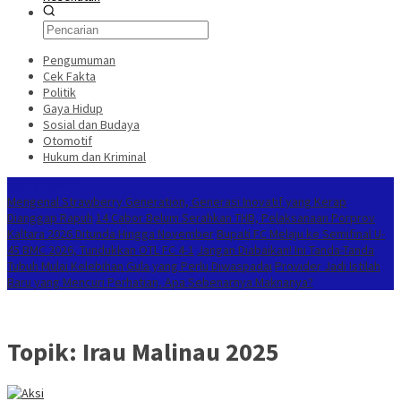
Pengumuman
Cek Fakta
Politik
Gaya Hidup
Sosial dan Budaya
Otomotif
Hukum dan Kriminal
Berita Terkini
Mengenal Strawberry Generation, Generasi Inovatif yang Kerap
Dianggap Rapuh
14 Cabor Belum Serahkan THB, Pelaksanaan Porprov
Kaltara 2026 Ditunda Hingga November
Bupati FC Melaju ke Semifinal U-
45 BMC 2026, Tundukkan OTL FC 4-1
Jangan Diabaikan! Ini Tanda-Tanda
Tubuh Mulai Kelebihan Gula yang Perlu Diwaspadai
Provider Jadi Istilah
Baru yang Mencuri Perhatian, Apa Sebenarnya Maknanya?
Topik:
Irau Malinau 2025