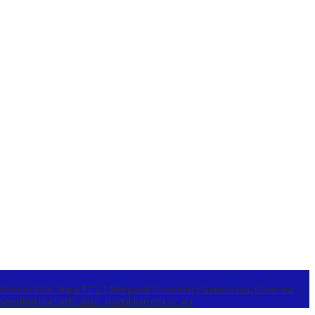
klukkan Batu Singai FC 2-1
Mengenal Strawberry Generation, Generasi
 Semifinal U-45 BMC 2026, Tundukkan OTL FC 4-1