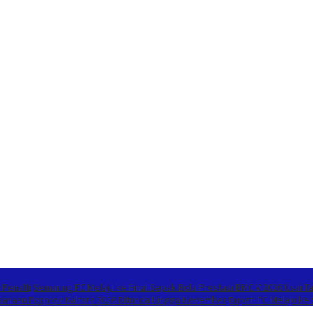
 Penalti
Semaring FC Melaju ke Final Sepak Bola Prestasi BMC V 2026 Usai Ta
sanaan Porprov Kaltara 2026 Ditunda Hingga November
Bupati FC Melaju ke