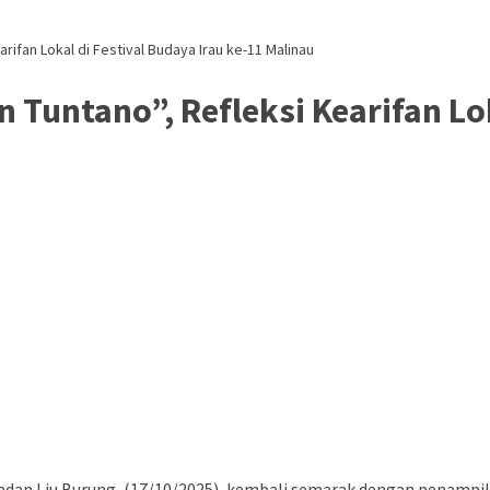
ifan Lokal di Festival Budaya Irau ke-11 Malinau
untano”, Refleksi Kearifan Loka
Padan Liu Burung, (17/10/2025), kembali semarak dengan penampi