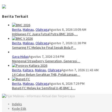
Berita Terkait
Berita
,
Malinau
,
Olahraga
Agustus 8, 2026 10:09 AM
Imbluewo FC Juara Futsal Putra BMC 2026,…
Berita
,
Malinau
,
Olahraga
Agustus 7, 2026 11:38 PM
Semaring FC Melaju ke Final Sepak Bola P…
Gaya Hidup
Agustus 7, 2026 2:54 PM
Mengenal Strawberry Generation, Generasi…
Berita
,
Kaltara
,
Malinau
,
Olahraga
Agustus 7, 2026 11:43 AM
14 Cabor Belum Serahkan THB, Pelaksanaan…
Berita
,
Malinau
,
Olahraga
Agustus 6, 2026 7:29 PM
Bupati FC Melaju ke Semifinal U-45 BMC 2…
Indeks
Kode Etik