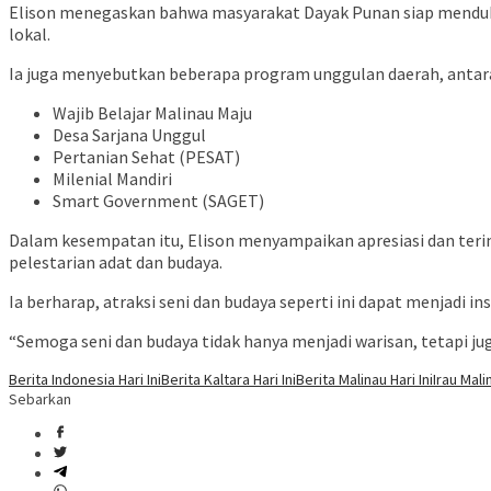
Elison menegaskan bahwa masyarakat Dayak Punan siap mendukun
lokal.
Ia juga menyebutkan beberapa program unggulan daerah, antara
Wajib Belajar Malinau Maju
Desa Sarjana Unggul
Pertanian Sehat (PESAT)
Milenial Mandiri
Smart Government (SAGET)
Dalam kesempatan itu, Elison menyampaikan apresiasi dan teri
pelestarian adat dan budaya.
Ia berharap, atraksi seni dan budaya seperti ini dapat menjadi i
“Semoga seni dan budaya tidak hanya menjadi warisan, tetapi ju
Berita Indonesia Hari Ini
Berita Kaltara Hari Ini
Berita Malinau Hari Ini
Irau Mali
Sebarkan