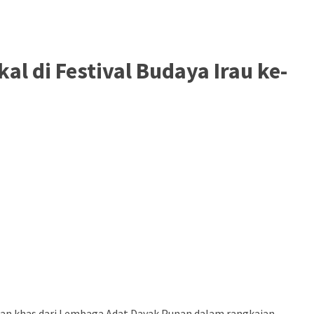
l di Festival Budaya Irau ke-
lan khas dari Lembaga Adat Dayak Punan dalam rangkaian