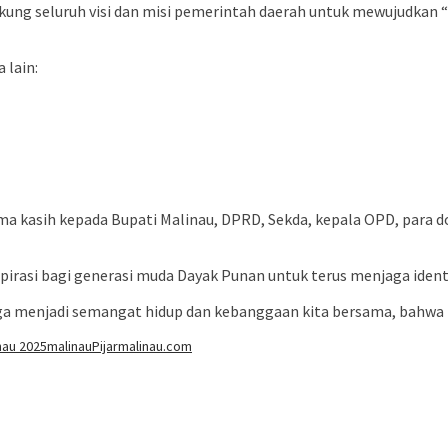
g seluruh visi dan misi pemerintah daerah untuk mewujudkan “Ma
 lain:
ma kasih kepada Bupati Malinau, DPRD, Sekda, kepala OPD, para d
nspirasi bagi generasi muda Dayak Punan untuk terus menjaga identi
ga menjadi semangat hidup dan kebanggaan kita bersama, bahwa bud
nau 2025
malinau
Pijarmalinau.com