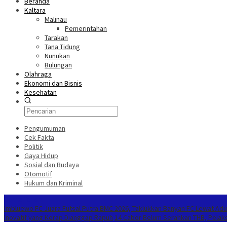
Beranda
Kaltara
Malinau
Pemerintahan
Tarakan
Tana Tidung
Nunukan
Bulungan
Olahraga
Ekonomi dan Bisnis
Kesehatan
Pengumuman
Cek Fakta
Politik
Gaya Hidup
Sosial dan Budaya
Otomotif
Hukum dan Kriminal
Berita Terkini
Imbluewo FC Juara Futsal Putra BMC 2026, Taklukkan Banyan FC Lewat Adu
Inovatif yang Kerap Dianggap Rapuh
14 Cabor Belum Serahkan THB, Pelak