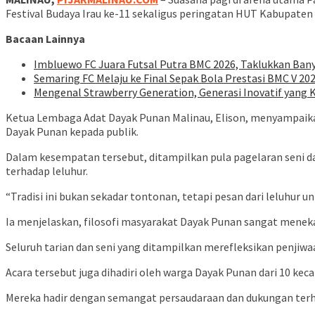
Festival Budaya Irau ke-11 sekaligus peringatan HUT Kabupaten 
Bacaan Lainnya
Imbluewo FC Juara Futsal Putra BMC 2026, Taklukkan Bany
Semaring FC Melaju ke Final Sepak Bola Prestasi BMC V 202
Mengenal Strawberry Generation, Generasi Inovatif yang
Ketua Lembaga Adat Dayak Punan Malinau, Elison, menyampaika
Dayak Punan kepada publik.
Dalam kesempatan tersebut, ditampilkan pula pagelaran seni d
terhadap leluhur.
“Tradisi ini bukan sekadar tontonan, tetapi pesan dari leluhur 
Ia menjelaskan, filosofi masyarakat Dayak Punan sangat menek
Seluruh tarian dan seni yang ditampilkan merefleksikan penjiw
Acara tersebut juga dihadiri oleh warga Dayak Punan dari 10 ke
Mereka hadir dengan semangat persaudaraan dan dukungan te