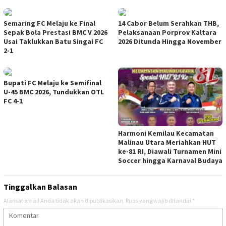
Semaring FC Melaju ke Final
14 Cabor Belum Serahkan THB,
Sepak Bola Prestasi BMC V 2026
Pelaksanaan Porprov Kaltara
Usai Taklukkan Batu Singai FC
2026 Ditunda Hingga November
2-1
Bupati FC Melaju ke Semifinal
U-45 BMC 2026, Tundukkan OTL
FC 4-1
Harmoni Kemilau Kecamatan
Malinau Utara Meriahkan HUT
ke-81 RI, Diawali Turnamen Mini
Soccer hingga Karnaval Budaya
Tinggalkan Balasan
Alamat email Anda tidak akan dipublikasikan.
Ruas yang wajib ditandai
*